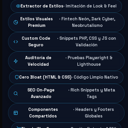
Extractor de Estilos
· Imitación de Look & Feel
Estilos Visuales
· Fintech Neón, Dark Cyber,
Premium
Neobrutalismo
Custom Code
· Snippets PHP, CSS y JS con
Seguro
Validación
Auditoría de
· Pruebas Playwright &
Velocidad
Lighthouse
Cero Bloat (HTML & CSS)
· Código Limpio Nativo
SEO On-Page
· Rich Snippets y Meta
Avanzado
Tags
Componentes
· Headers y Footers
Compartidos
Globales