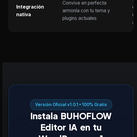
Convive en perfecta
Integración
co
armonía con tu tema y
nativa
ot
plugins actuales
ac
Versión Oficial v1.0.1 • 100% Gratis
Instala BUHOFLOW
Editor IA en tu