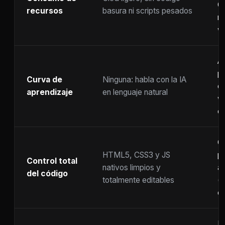
C
recursos
basura ni scripts pesados
ra
w
A
p
Curva de
Ninguna: habla con la IA
c
aprendizaje
en lenguaje natural
w
co
C
HTML5, CSS3 y JS
pr
Control total
nativos limpios y
at
del código
totalmente editables
(
c
F