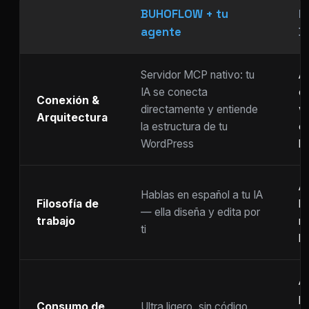
BUHOFLOW + tu
P
agente
D
Servidor MCP nativo: tu
As
IA se conecta
ch
Conexión &
directamente y entiende
w
Arquitectura
la estructura de tu
c
WordPress
li
Ar
Hablas en español a tu IA
Filosofía de
b
— ella diseña y edita por
trabajo
m
ti
ho
A
p
Consumo de
Ultra ligero, sin código