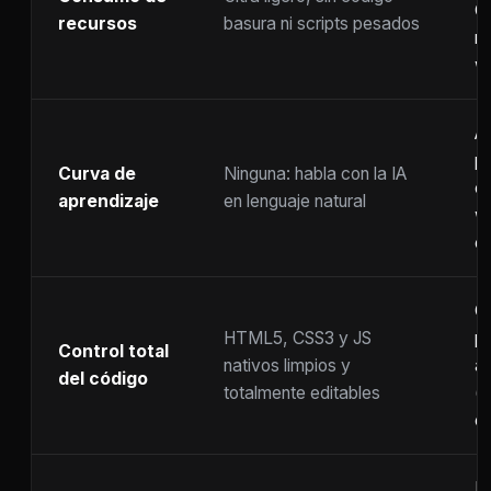
C
recursos
basura ni scripts pesados
ra
w
A
p
Curva de
Ninguna: habla con la IA
c
aprendizaje
en lenguaje natural
w
co
C
HTML5, CSS3 y JS
pr
Control total
nativos limpios y
at
del código
totalmente editables
(
c
F