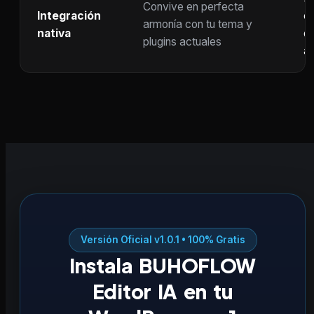
Convive en perfecta
Integración
co
armonía con tu tema y
nativa
ot
plugins actuales
ac
Versión Oficial v1.0.1 • 100% Gratis
Instala BUHOFLOW
Editor IA en tu