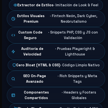
Extractor de Estilos
· Imitación de Look & Feel
Estilos Visuales
· Fintech Neón, Dark Cyber,
Premium
Neobrutalismo
Custom Code
· Snippets PHP, CSS y JS con
Seguro
Validación
Auditoría de
· Pruebas Playwright &
Velocidad
Lighthouse
Cero Bloat (HTML & CSS)
· Código Limpio Nativo
SEO On-Page
· Rich Snippets y Meta
Avanzado
Tags
Componentes
· Headers y Footers
Compartidos
Globales