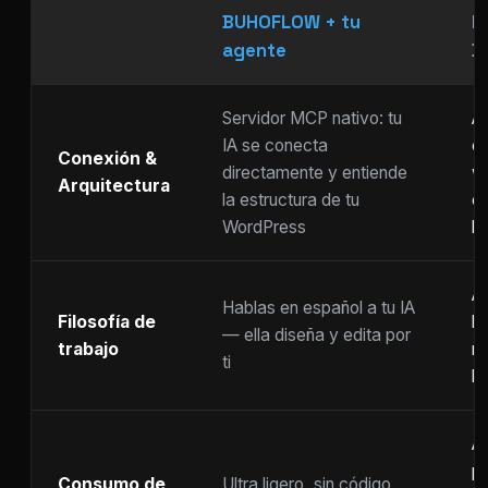
BUHOFLOW + tu
P
agente
D
Servidor MCP nativo: tu
As
IA se conecta
ch
Conexión &
directamente y entiende
w
Arquitectura
la estructura de tu
c
WordPress
li
Ar
Hablas en español a tu IA
Filosofía de
b
— ella diseña y edita por
trabajo
m
ti
ho
A
p
Consumo de
Ultra ligero, sin código