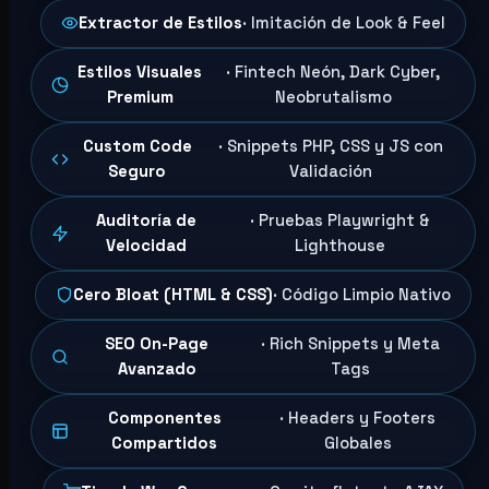
Extractor de Estilos
· Imitación de Look & Feel
Estilos Visuales
· Fintech Neón, Dark Cyber,
Premium
Neobrutalismo
Custom Code
· Snippets PHP, CSS y JS con
Seguro
Validación
Auditoría de
· Pruebas Playwright &
Velocidad
Lighthouse
Cero Bloat (HTML & CSS)
· Código Limpio Nativo
SEO On-Page
· Rich Snippets y Meta
Avanzado
Tags
Componentes
· Headers y Footers
Compartidos
Globales