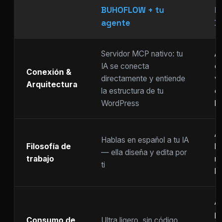
BUHOFLOW + tu
P
agente
D
Servidor MCP nativo: tu
As
IA se conecta
ch
Conexión &
directamente y entiende
w
Arquitectura
la estructura de tu
c
WordPress
li
Ar
Hablas en español a tu IA
Filosofía de
b
— ella diseña y edita por
trabajo
m
ti
ho
A
p
Consumo de
Ultra ligero, sin código