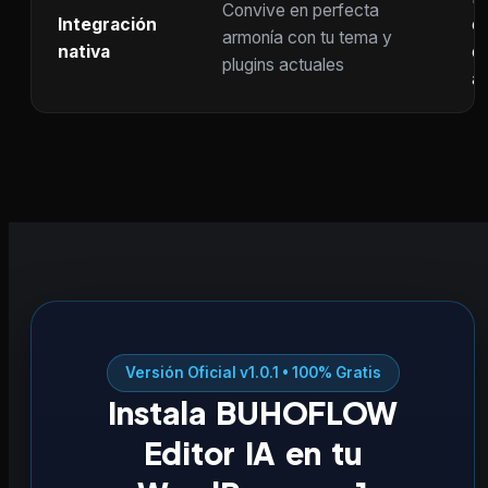
Convive en perfecta
Integración
co
armonía con tu tema y
nativa
ot
plugins actuales
ac
Versión Oficial v1.0.1 • 100% Gratis
Instala BUHOFLOW
Editor IA en tu