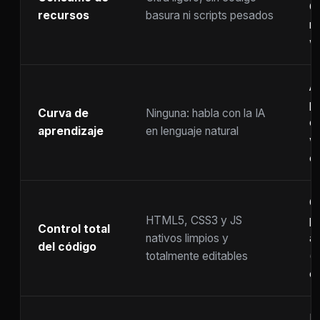
C
recursos
basura ni scripts pesados
ra
w
A
p
Curva de
Ninguna: habla con la IA
c
aprendizaje
en lenguaje natural
w
co
C
HTML5, CSS3 y JS
pr
Control total
nativos limpios y
at
del código
totalmente editables
(
c
F