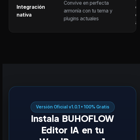
Convive en perfecta
Integración
co
armonía con tu tema y
nativa
ot
plugins actuales
ac
Versión Oficial v1.0.1 • 100% Gratis
Instala BUHOFLOW
Editor IA en tu