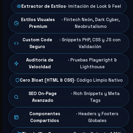
Extractor de Estilos
· Imitación de Look & Feel
Estilos Visuales
· Fintech Neón, Dark Cyber,
Premium
Neobrutalismo
Custom Code
· Snippets PHP, CSS y JS con
Seguro
Validación
Auditoría de
· Pruebas Playwright &
Velocidad
Lighthouse
Cero Bloat (HTML & CSS)
· Código Limpio Nativo
SEO On-Page
· Rich Snippets y Meta
Avanzado
Tags
Componentes
· Headers y Footers
Compartidos
Globales