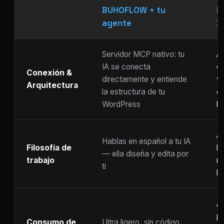
BUHOFLOW + tu
P
agente
D
Servidor MCP nativo: tu
As
IA se conecta
ch
Conexión &
directamente y entiende
w
Arquitectura
la estructura de tu
c
WordPress
li
Ar
Hablas en español a tu IA
Filosofía de
b
— ella diseña y edita por
trabajo
m
ti
ho
A
p
Consumo de
Ultra ligero, sin código