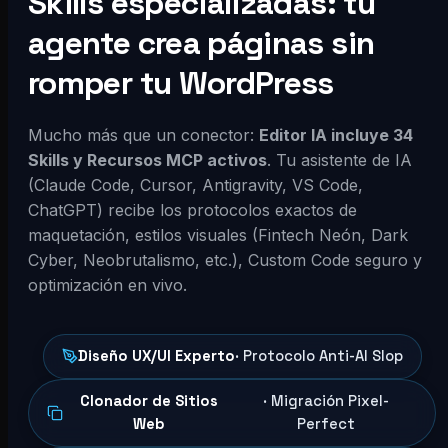
Skills especializadas: tu
agente crea páginas sin
romper tu WordPress
Mucho más que un conector:
Editor IA incluye 34
Skills y Recursos MCP activos
. Tu asistente de IA
(Claude Code, Cursor, Antigravity, VS Code,
ChatGPT) recibe los protocolos exactos de
maquetación, estilos visuales (Fintech Neón, Dark
Cyber, Neobrutalismo, etc.), Custom Code seguro y
optimización en vivo.
Diseño UX/UI Experto
· Protocolo Anti-AI Slop
Clonador de Sitios
· Migración Pixel-
Web
Perfect