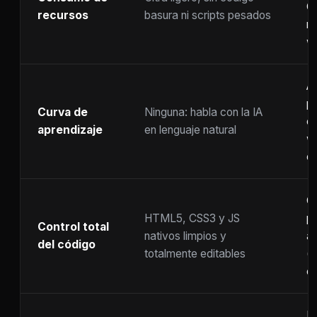
C
recursos
basura ni scripts pesados
ra
w
A
p
Curva de
Ninguna: habla con la IA
c
aprendizaje
en lenguaje natural
w
co
C
HTML5, CSS3 y JS
pr
Control total
nativos limpios y
at
del código
totalmente editables
(
c
F