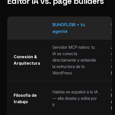
Editor IA vs. page builders
BUHOFLOW + tu
P
agente
D
Servidor MCP nativo: tu
As
IA se conecta
ch
Conexión &
directamente y entiende
w
Arquitectura
la estructura de tu
c
WordPress
li
Ar
Hablas en español a tu IA
Filosofía de
b
— ella diseña y edita por
trabajo
m
ti
ho