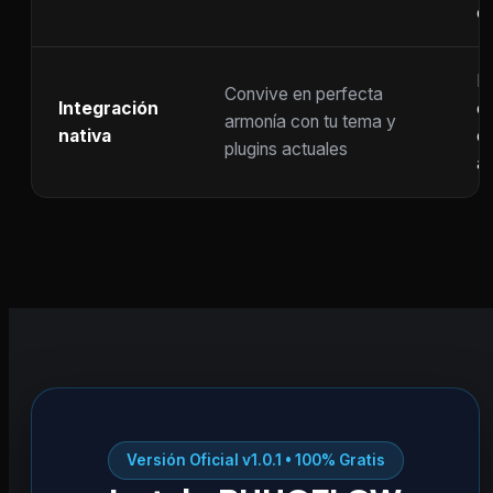
c
F
Convive en perfecta
Integración
co
armonía con tu tema y
nativa
ot
plugins actuales
ac
Versión Oficial v1.0.1 • 100% Gratis