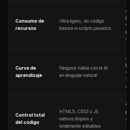
A
p
Consumo de
Ultra ligero, sin código
C
recursos
basura ni scripts pesados
ra
w
A
p
Curva de
Ninguna: habla con la IA
c
aprendizaje
en lenguaje natural
w
co
C
HTML5, CSS3 y JS
pr
Control total
nativos limpios y
at
del código
totalmente editables
(