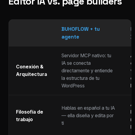
Editor IA vs. page builders
BUHOFLOW + tu
P
agente
D
Servidor MCP nativo: tu
As
IA se conecta
ch
Conexión &
directamente y entiende
w
Arquitectura
la estructura de tu
c
WordPress
li
Ar
Hablas en español a tu IA
Filosofía de
b
— ella diseña y edita por
trabajo
m
ti
ho