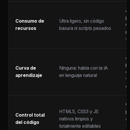
A
p
Consumo de
Ultra ligero, sin código
C
recursos
basura ni scripts pesados
ra
w
A
p
Curva de
Ninguna: habla con la IA
c
aprendizaje
en lenguaje natural
w
co
C
HTML5, CSS3 y JS
pr
Control total
nativos limpios y
at
del código
totalmente editables
(