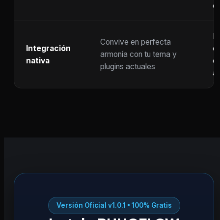
c
F
Convive en perfecta
Integración
co
armonía con tu tema y
nativa
ot
plugins actuales
ac
Versión Oficial v1.0.1 • 100% Gratis