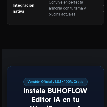
Convive en perfecta
Integración
co
armonía con tu tema y
nativa
ot
plugins actuales
ac
Versión Oficial v1.0.1 • 100% Gratis
Instala BUHOFLOW
Editor IA en tu