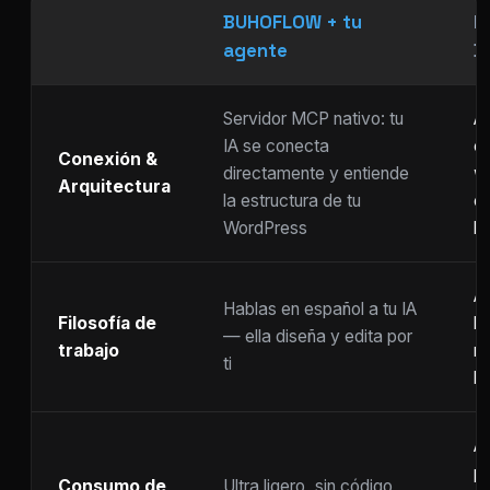
BUHOFLOW + tu
P
agente
D
Servidor MCP nativo: tu
As
IA se conecta
ch
Conexión &
directamente y entiende
w
Arquitectura
la estructura de tu
c
WordPress
li
Ar
Hablas en español a tu IA
Filosofía de
b
— ella diseña y edita por
trabajo
m
ti
ho
A
p
Consumo de
Ultra ligero, sin código