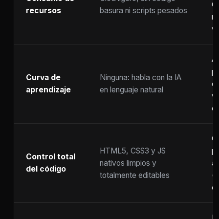
C
recursos
basura ni scripts pesados
ra
w
A
p
Curva de
Ninguna: habla con la IA
c
aprendizaje
en lenguaje natural
w
co
C
HTML5, CSS3 y JS
pr
Control total
nativos limpios y
at
del código
totalmente editables
(
c
F