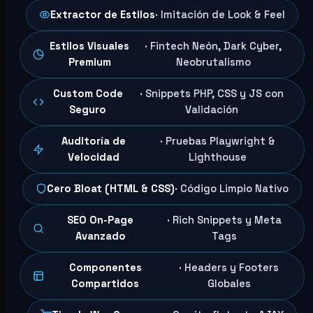
Extractor de Estilos
· Imitación de Look & Feel
Estilos Visuales
· Fintech Neón, Dark Cyber,
Premium
Neobrutalismo
Custom Code
· Snippets PHP, CSS y JS con
Seguro
Validación
Auditoría de
· Pruebas Playwright &
Velocidad
Lighthouse
Cero Bloat (HTML & CSS)
· Código Limpio Nativo
SEO On-Page
· Rich Snippets y Meta
Avanzado
Tags
Componentes
· Headers y Footers
Compartidos
Globales