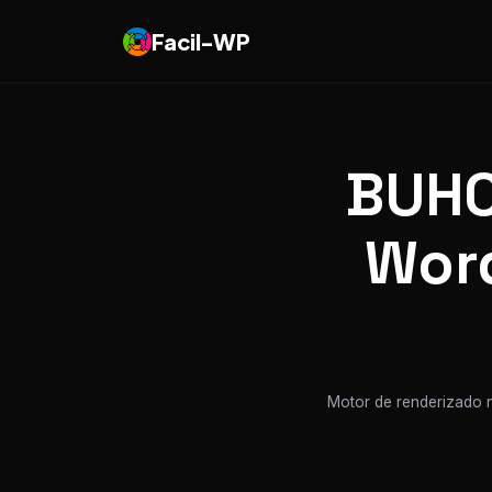
Facil-WP
BUHO
Word
Motor de renderizado n