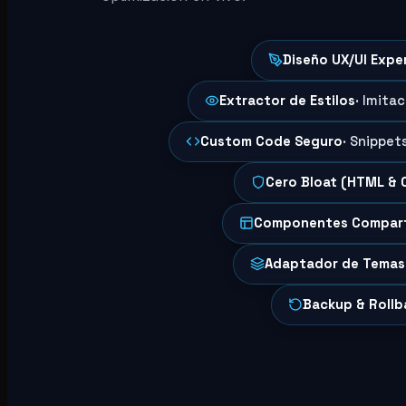
Diseño UX/UI Expe
Extractor de Estilos
· Imita
Custom Code Seguro
· Snippet
Cero Bloat (HTML & 
Componentes Compar
Adaptador de Temas
Backup & Rollb