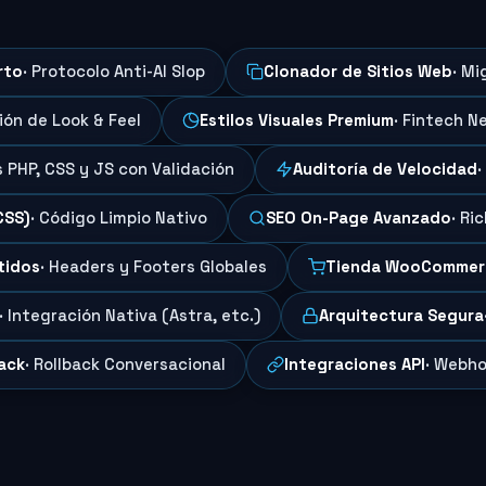
rto
· Protocolo Anti-AI Slop
Clonador de Sitios Web
· Mi
ción de Look & Feel
Estilos Visuales Premium
· Fintech N
s PHP, CSS y JS con Validación
Auditoría de Velocidad
·
CSS)
· Código Limpio Nativo
SEO On-Page Avanzado
· Ri
tidos
· Headers y Footers Globales
Tienda WooCommer
· Integración Nativa (Astra, etc.)
Arquitectura Segura
ack
· Rollback Conversacional
Integraciones API
· Webho