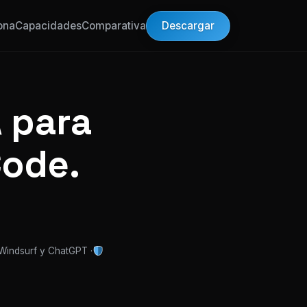
Descargar
ona
Capacidades
Comparativa
 para
Code.
 Windsurf y ChatGPT ·