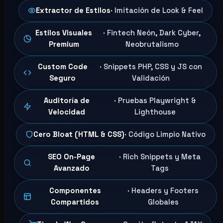
Extractor de Estilos
· Imitación de Look & Feel
Estilos Visuales
· Fintech Neón, Dark Cyber,
Premium
Neobrutalismo
Custom Code
· Snippets PHP, CSS y JS con
Seguro
Validación
Auditoría de
· Pruebas Playwright &
Velocidad
Lighthouse
Cero Bloat (HTML & CSS)
· Código Limpio Nativo
SEO On-Page
· Rich Snippets y Meta
Avanzado
Tags
Componentes
· Headers y Footers
Compartidos
Globales