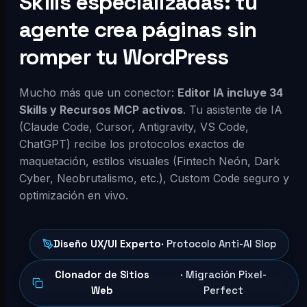
Skills especializadas: tu
agente crea páginas sin
romper tu WordPress
Mucho más que un conector:
Editor IA incluye 34
Skills y Recursos MCP activos
. Tu asistente de IA
(Claude Code, Cursor, Antigravity, VS Code,
ChatGPT) recibe los protocolos exactos de
maquetación, estilos visuales (Fintech Neón, Dark
Cyber, Neobrutalismo, etc.), Custom Code seguro y
optimización en vivo.
Diseño UX/UI Experto
· Protocolo Anti-AI Slop
Clonador de Sitios
· Migración Pixel-
Web
Perfect