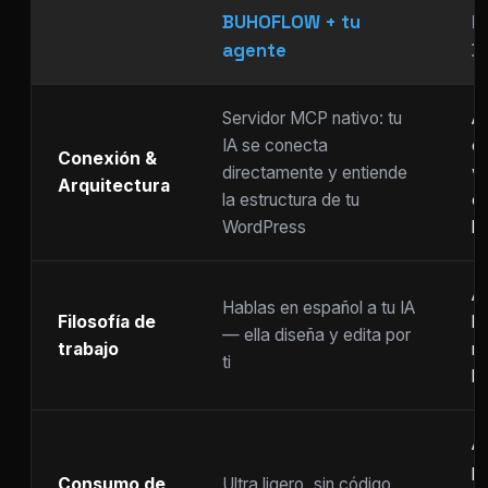
BUHOFLOW + tu
P
agente
D
Servidor MCP nativo: tu
As
IA se conecta
ch
Conexión &
directamente y entiende
w
Arquitectura
la estructura de tu
c
WordPress
li
Ar
Hablas en español a tu IA
Filosofía de
b
— ella diseña y edita por
trabajo
m
ti
ho
A
p
Consumo de
Ultra ligero, sin código