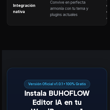
Convive en perfecta
Integración
co
armonía con tu tema y
nativa
ot
plugins actuales
ac
Versión Oficial v1.0.1 • 100% Gratis
Instala BUHOFLOW
Editor IA en tu