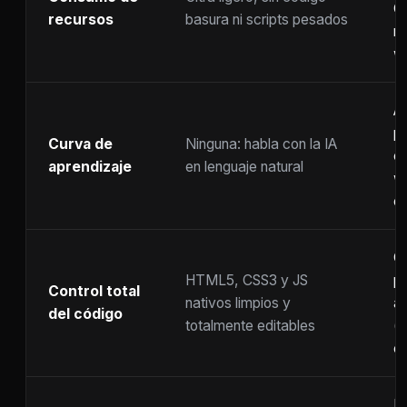
C
recursos
basura ni scripts pesados
ra
w
A
p
Curva de
Ninguna: habla con la IA
c
aprendizaje
en lenguaje natural
w
co
C
HTML5, CSS3 y JS
pr
Control total
nativos limpios y
at
del código
totalmente editables
(
c
F