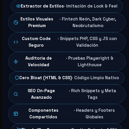
Extractor de Estilos
· Imitación de Look & Feel
Estilos Visuales
· Fintech Neón, Dark Cyber,
Premium
Neobrutalismo
Custom Code
· Snippets PHP, CSS y JS con
Seguro
Validación
Auditoría de
· Pruebas Playwright &
Velocidad
Lighthouse
Cero Bloat (HTML & CSS)
· Código Limpio Nativo
SEO On-Page
· Rich Snippets y Meta
Avanzado
Tags
Componentes
· Headers y Footers
Compartidos
Globales