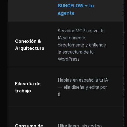
BUHOFLOW + tu
P
agente
D
Servidor MCP nativo: tu
As
IA se conecta
ch
Conexión &
directamente y entiende
w
Arquitectura
la estructura de tu
c
WordPress
li
Ar
Hablas en español a tu IA
Filosofía de
b
— ella diseña y edita por
trabajo
m
ti
ho
A
p
Consumo de
Ultra ligero, sin código