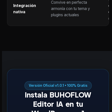
Convive en perfecta
Integración
co
armonía con tu tema y
nativa
ot
plugins actuales
ac
Versión Oficial v1.0.1 • 100% Gratis
Instala BUHOFLOW
Editor IA en tu