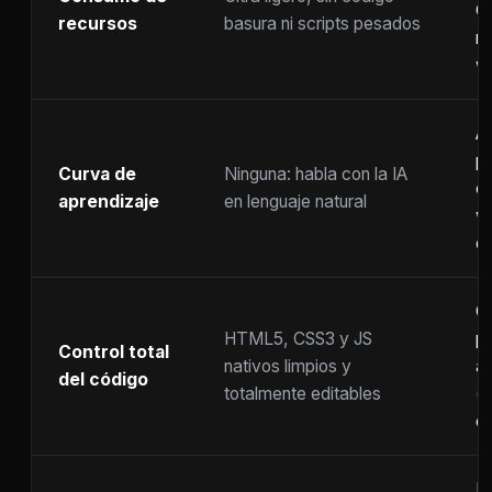
C
recursos
basura ni scripts pesados
ra
w
A
p
Curva de
Ninguna: habla con la IA
c
aprendizaje
en lenguaje natural
w
co
C
HTML5, CSS3 y JS
pr
Control total
nativos limpios y
at
del código
totalmente editables
(
c
F