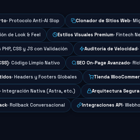
rto
· Protocolo Anti-AI Slop
Clonador de Sitios Web
· Mi
ción de Look & Feel
Estilos Visuales Premium
· Fintech N
s PHP, CSS y JS con Validación
Auditoría de Velocidad
·
CSS)
· Código Limpio Nativo
SEO On-Page Avanzado
· Ri
tidos
· Headers y Footers Globales
Tienda WooCommer
· Integración Nativa (Astra, etc.)
Arquitectura Segura
ack
· Rollback Conversacional
Integraciones API
· Webho