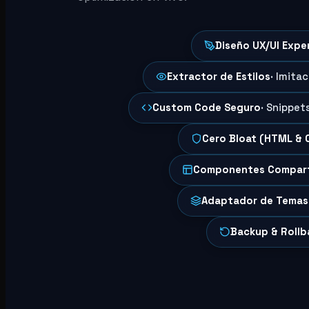
Diseño UX/UI Expe
Extractor de Estilos
· Imita
Custom Code Seguro
· Snippet
Cero Bloat (HTML & 
Componentes Compar
Adaptador de Temas
Backup & Rollb