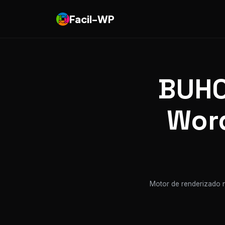
Facil-WP
BUHO
Word
Motor de renderizado n