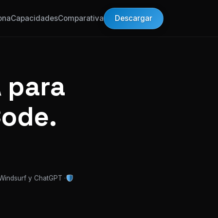
Descargar
ona
Capacidades
Comparativa
 para
Code.
 Windsurf y ChatGPT ·