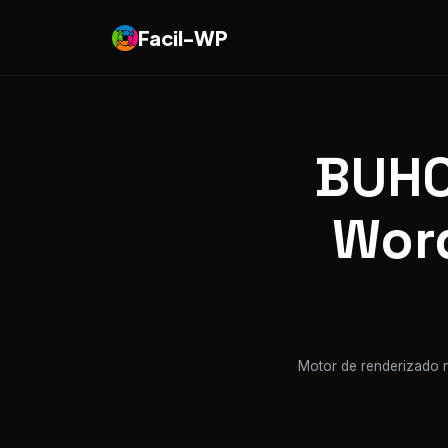
Facil-WP
BUHO
Word
Motor de renderizado n