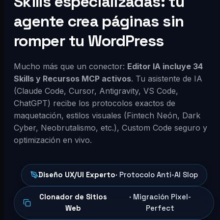
Skills especializadas: tu
agente crea páginas sin
romper tu WordPress
Mucho más que un conector:
Editor IA incluye 34
Skills y Recursos MCP activos
. Tu asistente de IA
(Claude Code, Cursor, Antigravity, VS Code,
ChatGPT) recibe los protocolos exactos de
maquetación, estilos visuales (Fintech Neón, Dark
Cyber, Neobrutalismo, etc.), Custom Code seguro y
optimización en vivo.
Diseño UX/UI Experto
· Protocolo Anti-AI Slop
Clonador de Sitios
· Migración Pixel-
Web
Perfect