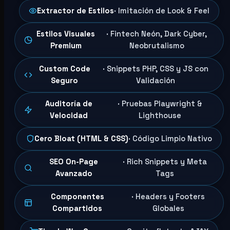
Extractor de Estilos
· Imitación de Look & Feel
Estilos Visuales
· Fintech Neón, Dark Cyber,
Premium
Neobrutalismo
Custom Code
· Snippets PHP, CSS y JS con
Seguro
Validación
Auditoría de
· Pruebas Playwright &
Velocidad
Lighthouse
Cero Bloat (HTML & CSS)
· Código Limpio Nativo
SEO On-Page
· Rich Snippets y Meta
Avanzado
Tags
Componentes
· Headers y Footers
Compartidos
Globales