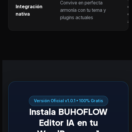
Convive en perfecta
Integración
co
armonía con tu tema y
nativa
ot
plugins actuales
ac
Versión Oficial v1.0.1 • 100% Gratis
Instala BUHOFLOW
Editor IA en tu