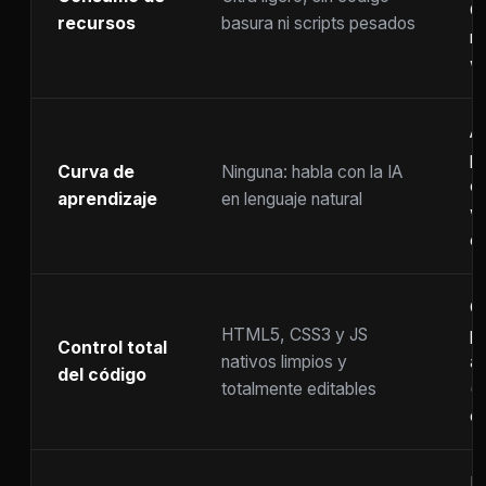
C
recursos
basura ni scripts pesados
ra
w
A
p
Curva de
Ninguna: habla con la IA
c
aprendizaje
en lenguaje natural
w
co
C
HTML5, CSS3 y JS
pr
Control total
nativos limpios y
at
del código
totalmente editables
(
c
F