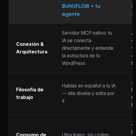
BUHOFLOW + tu
P
agente
D
Servidor MCP nativo: tu
As
IA se conecta
ch
Conexión &
directamente y entiende
w
Arquitectura
la estructura de tu
c
WordPress
li
Ar
Hablas en español a tu IA
Filosofía de
b
— ella diseña y edita por
trabajo
m
ti
ho
A
p
Consumo de
Ultra ligero, sin código