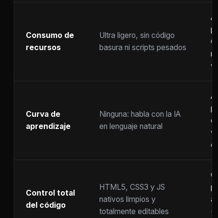
A
p
Consumo de
Ultra ligero, sin código
C
recursos
basura ni scripts pesados
ra
w
A
p
Curva de
Ninguna: habla con la IA
c
aprendizaje
en lenguaje natural
w
co
C
HTML5, CSS3 y JS
pr
Control total
nativos limpios y
at
del código
totalmente editables
(