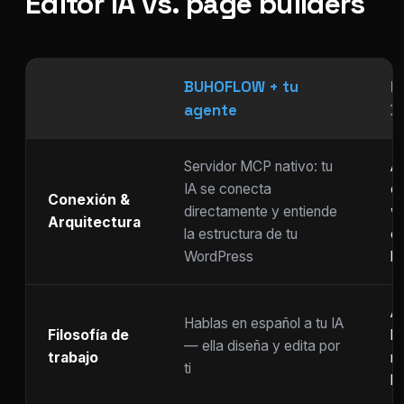
Editor IA vs. page builders
BUHOFLOW + tu
P
agente
D
Servidor MCP nativo: tu
As
IA se conecta
ch
Conexión &
directamente y entiende
w
Arquitectura
la estructura de tu
c
WordPress
li
Ar
Hablas en español a tu IA
Filosofía de
b
— ella diseña y edita por
trabajo
m
ti
ho