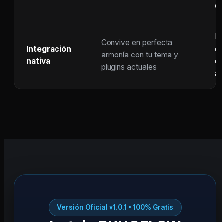
c
F
Convive en perfecta
Integración
co
armonía con tu tema y
nativa
ot
plugins actuales
ac
Versión Oficial v1.0.1 • 100% Gratis