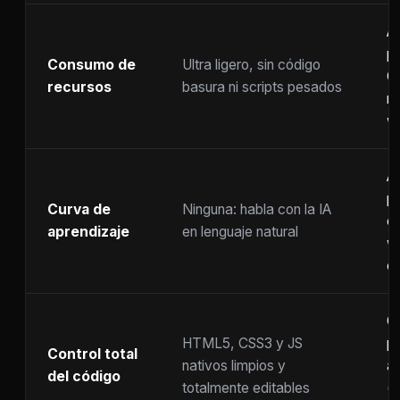
A
p
Consumo de
Ultra ligero, sin código
C
recursos
basura ni scripts pesados
ra
w
A
p
Curva de
Ninguna: habla con la IA
c
aprendizaje
en lenguaje natural
w
co
C
HTML5, CSS3 y JS
pr
Control total
nativos limpios y
at
del código
totalmente editables
(