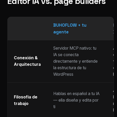
Editor IA vs. page builders
BUHOFLOW + tu
P
agente
D
Servidor MCP nativo: tu
As
IA se conecta
ch
Conexión &
directamente y entiende
w
Arquitectura
la estructura de tu
c
WordPress
li
Ar
Hablas en español a tu IA
Filosofía de
b
— ella diseña y edita por
trabajo
m
ti
ho