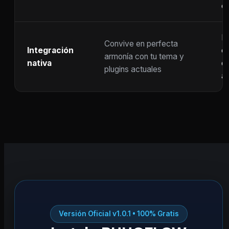
c
F
Convive en perfecta
Integración
co
armonía con tu tema y
nativa
ot
plugins actuales
ac
Versión Oficial v1.0.1 • 100% Gratis