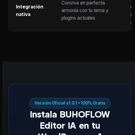
Convive en perfecta
Integración
co
armonía con tu tema y
nativa
ot
plugins actuales
ac
Versión Oficial v1.0.1 • 100% Gratis
Instala BUHOFLOW
Editor IA en tu