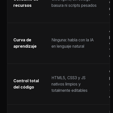
C
recursos
basura ni scripts pesados
ra
w
A
p
Curva de
Ninguna: habla con la IA
c
aprendizaje
en lenguaje natural
w
co
C
HTML5, CSS3 y JS
pr
Control total
nativos limpios y
at
del código
totalmente editables
(
c
F