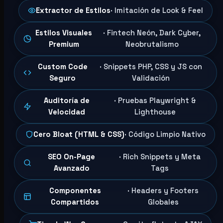
Extractor de Estilos
· Imitación de Look & Feel
Estilos Visuales
· Fintech Neón, Dark Cyber,
Premium
Neobrutalismo
Custom Code
· Snippets PHP, CSS y JS con
Seguro
Validación
Auditoría de
· Pruebas Playwright &
Velocidad
Lighthouse
Cero Bloat (HTML & CSS)
· Código Limpio Nativo
SEO On-Page
· Rich Snippets y Meta
Avanzado
Tags
Componentes
· Headers y Footers
Compartidos
Globales