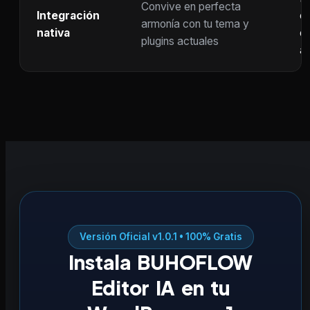
Convive en perfecta
Integración
co
armonía con tu tema y
nativa
ot
plugins actuales
ac
Versión Oficial v1.0.1 • 100% Gratis
Instala BUHOFLOW
Editor IA en tu