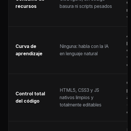
C
recursos
basura ni scripts pesados
ra
w
A
p
Curva de
Ninguna: habla con la IA
c
aprendizaje
en lenguaje natural
w
co
C
HTML5, CSS3 y JS
pr
Control total
nativos limpios y
at
del código
totalmente editables
(
c
F