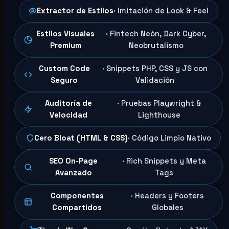
Extractor de Estilos
· Imitación de Look & Feel
Estilos Visuales
· Fintech Neón, Dark Cyber,
Premium
Neobrutalismo
Custom Code
· Snippets PHP, CSS y JS con
Seguro
Validación
Auditoría de
· Pruebas Playwright &
Velocidad
Lighthouse
Cero Bloat (HTML & CSS)
· Código Limpio Nativo
SEO On-Page
· Rich Snippets y Meta
Avanzado
Tags
Componentes
· Headers y Footers
Compartidos
Globales