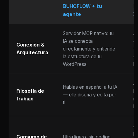
BUHOFLOW + tu
P
agente
D
Servidor MCP nativo: tu
As
IA se conecta
ch
Conexión &
directamente y entiende
w
Arquitectura
la estructura de tu
c
WordPress
li
Ar
Hablas en español a tu IA
Filosofía de
b
— ella diseña y edita por
trabajo
m
ti
ho
A
p
Consumo de
Ultra ligero, sin código