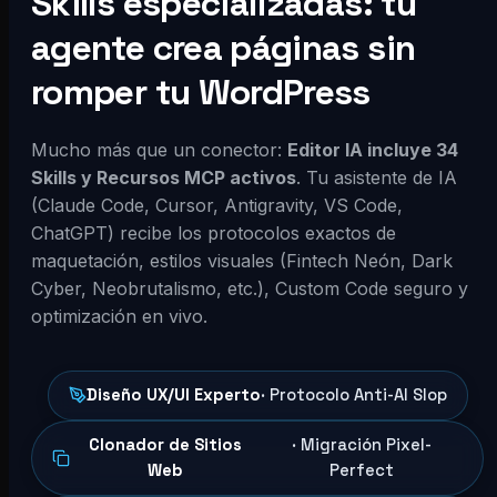
Skills especializadas: tu
agente crea páginas sin
romper tu WordPress
Mucho más que un conector:
Editor IA incluye 34
Skills y Recursos MCP activos
. Tu asistente de IA
(Claude Code, Cursor, Antigravity, VS Code,
ChatGPT) recibe los protocolos exactos de
maquetación, estilos visuales (Fintech Neón, Dark
Cyber, Neobrutalismo, etc.), Custom Code seguro y
optimización en vivo.
Diseño UX/UI Experto
· Protocolo Anti-AI Slop
Clonador de Sitios
· Migración Pixel-
Web
Perfect