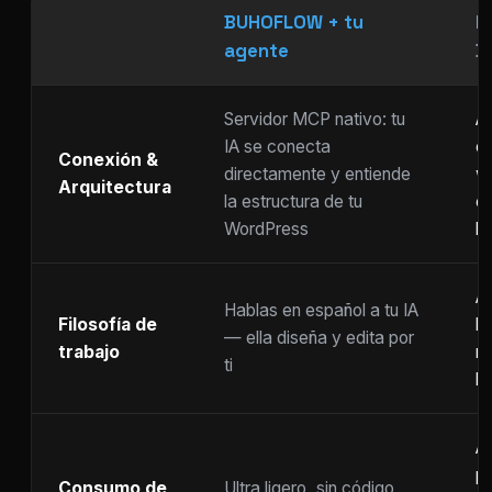
BUHOFLOW + tu
P
agente
D
Servidor MCP nativo: tu
As
IA se conecta
ch
Conexión &
directamente y entiende
w
Arquitectura
la estructura de tu
c
WordPress
li
Ar
Hablas en español a tu IA
Filosofía de
b
— ella diseña y edita por
trabajo
m
ti
ho
A
p
Consumo de
Ultra ligero, sin código