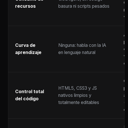
C
recursos
basura ni scripts pesados
ra
w
A
p
Curva de
Ninguna: habla con la IA
c
aprendizaje
en lenguaje natural
w
co
C
HTML5, CSS3 y JS
pr
Control total
nativos limpios y
at
del código
totalmente editables
(
c
F