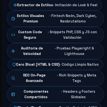
Extractor de Estilos
· Imitación de Look & Feel
Estilos Visuales
· Fintech Neón, Dark Cyber,
Premium
Neobrutalismo
Custom Code
· Snippets PHP, CSS y JS con
Seguro
Validación
Auditoría de
· Pruebas Playwright &
Velocidad
Lighthouse
Cero Bloat (HTML & CSS)
· Código Limpio Nativo
SEO On-Page
· Rich Snippets y Meta
Avanzado
Tags
Componentes
· Headers y Footers
Compartidos
Globales