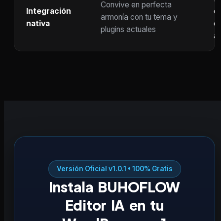
Convive en perfecta
Integración
co
armonía con tu tema y
nativa
ot
plugins actuales
ac
Versión Oficial v1.0.1 • 100% Gratis
Instala BUHOFLOW
Editor IA en tu