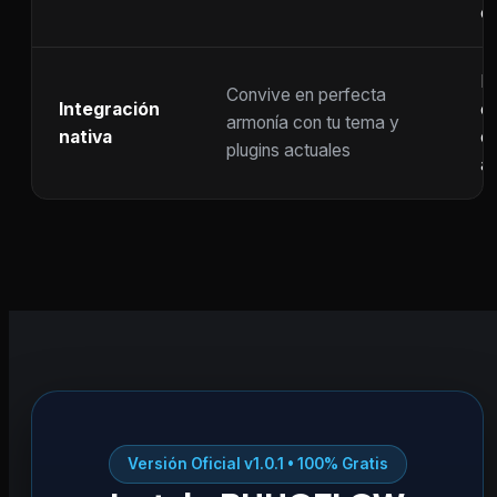
c
F
Convive en perfecta
Integración
co
armonía con tu tema y
nativa
ot
plugins actuales
ac
Versión Oficial v1.0.1 • 100% Gratis