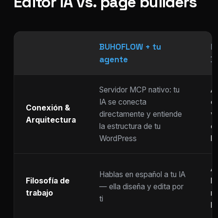
Editor IA vs. page builders
BUHOFLOW + tu
P
agente
D
Servidor MCP nativo: tu
As
IA se conecta
ch
Conexión &
directamente y entiende
w
Arquitectura
la estructura de tu
c
WordPress
li
Ar
Hablas en español a tu IA
Filosofía de
b
— ella diseña y edita por
trabajo
m
ti
ho