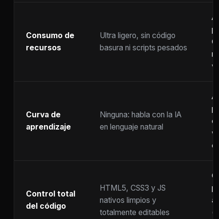
A
p
Consumo de
Ultra ligero, sin código
C
recursos
basura ni scripts pesados
ra
w
A
p
Curva de
Ninguna: habla con la IA
c
aprendizaje
en lenguaje natural
w
co
C
HTML5, CSS3 y JS
pr
Control total
nativos limpios y
at
del código
totalmente editables
(