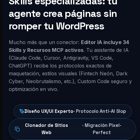
Skills especializadas: tu
agente crea páginas sin
romper tu WordPress
Mucho más que un conector:
Editor IA incluye 34
Skills y Recursos MCP activos
. Tu asistente de IA
(Claude Code, Cursor, Antigravity, VS Code,
ChatGPT) recibe los protocolos exactos de
maquetación, estilos visuales (Fintech Neón, Dark
Cyber, Neobrutalismo, etc.), Custom Code seguro y
optimización en vivo.
Diseño UX/UI Experto
· Protocolo Anti-AI Slop
Clonador de Sitios
· Migración Pixel-
Web
Perfect