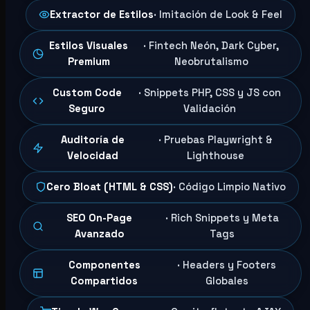
Extractor de Estilos
· Imitación de Look & Feel
Estilos Visuales
· Fintech Neón, Dark Cyber,
Premium
Neobrutalismo
Custom Code
· Snippets PHP, CSS y JS con
Seguro
Validación
Auditoría de
· Pruebas Playwright &
Velocidad
Lighthouse
Cero Bloat (HTML & CSS)
· Código Limpio Nativo
SEO On-Page
· Rich Snippets y Meta
Avanzado
Tags
Componentes
· Headers y Footers
Compartidos
Globales