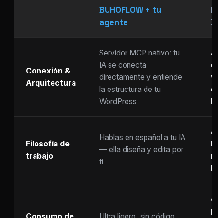
BUHOFLOW + tu
P
agente
D
Servidor MCP nativo: tu
As
IA se conecta
ch
Conexión &
directamente y entiende
w
Arquitectura
la estructura de tu
c
WordPress
li
Ar
Hablas en español a tu IA
Filosofía de
b
— ella diseña y edita por
trabajo
m
ti
ho
A
p
Consumo de
Ultra ligero, sin código