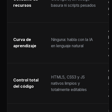
C
recursos
basura ni scripts pesados
ra
w
A
p
Curva de
Ninguna: habla con la IA
c
aprendizaje
en lenguaje natural
w
co
C
HTML5, CSS3 y JS
pr
Control total
nativos limpios y
at
del código
totalmente editables
(
c
F