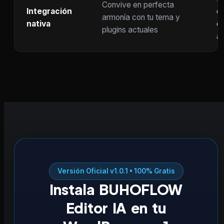
Convive en perfecta
Integración
co
armonía con tu tema y
nativa
ot
plugins actuales
ac
Versión Oficial v1.0.1 • 100% Gratis
Instala BUHOFLOW
Editor IA en tu