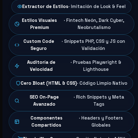
Extractor de Estilos
· Imitación de Look & Feel
Estilos Visuales
· Fintech Neón, Dark Cyber,
Premium
Neobrutalismo
Custom Code
· Snippets PHP, CSS y JS con
Seguro
Validación
Auditoría de
· Pruebas Playwright &
Velocidad
Lighthouse
Cero Bloat (HTML & CSS)
· Código Limpio Nativo
SEO On-Page
· Rich Snippets y Meta
Avanzado
Tags
Componentes
· Headers y Footers
Compartidos
Globales