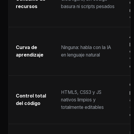
C
recursos
basura ni scripts pesados
ra
w
A
p
Curva de
Ninguna: habla con la IA
c
aprendizaje
en lenguaje natural
w
co
C
HTML5, CSS3 y JS
pr
Control total
nativos limpios y
at
del código
totalmente editables
(
c
F