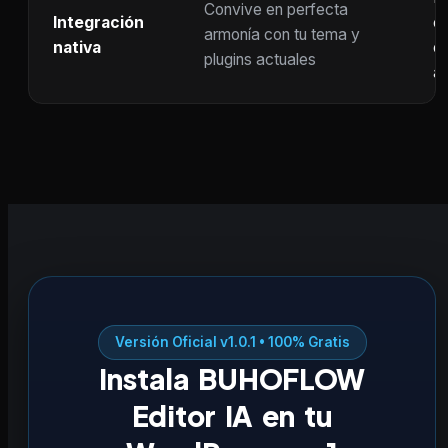
Convive en perfecta
Integración
co
armonía con tu tema y
nativa
ot
plugins actuales
ac
Versión Oficial v1.0.1 • 100% Gratis
Instala BUHOFLOW
Editor IA en tu