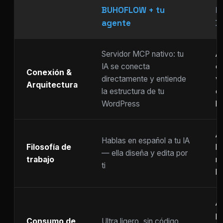
BUHOFLOW + tu
P
agente
D
Servidor MCP nativo: tu
As
IA se conecta
ch
Conexión &
directamente y entiende
w
Arquitectura
la estructura de tu
c
WordPress
li
Ar
Hablas en español a tu IA
Filosofía de
b
— ella diseña y edita por
trabajo
m
ti
ho
A
p
Consumo de
Ultra ligero, sin código