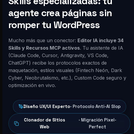
Skills especializadas: tu
agente crea páginas sin
romper tu WordPress
Mucho más que un conector:
Editor IA incluye 34
Skills y Recursos MCP activos
. Tu asistente de IA
(Claude Code, Cursor, Antigravity, VS Code,
ChatGPT) recibe los protocolos exactos de
maquetación, estilos visuales (Fintech Neón, Dark
Cyber, Neobrutalismo, etc.), Custom Code seguro y
optimización en vivo.
Diseño UX/UI Experto
· Protocolo Anti-AI Slop
Clonador de Sitios
· Migración Pixel-
Web
Perfect