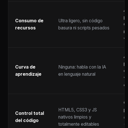
A
p
Consumo de
Ultra ligero, sin código
C
recursos
basura ni scripts pesados
ra
w
A
p
Curva de
Ninguna: habla con la IA
c
aprendizaje
en lenguaje natural
w
co
C
HTML5, CSS3 y JS
pr
Control total
nativos limpios y
at
del código
totalmente editables
(