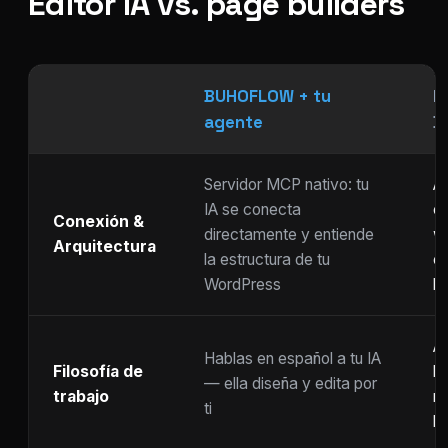
Editor IA vs. page builders
BUHOFLOW + tu
P
agente
D
Servidor MCP nativo: tu
As
IA se conecta
ch
Conexión &
directamente y entiende
w
Arquitectura
la estructura de tu
c
WordPress
li
Ar
Hablas en español a tu IA
Filosofía de
b
— ella diseña y edita por
trabajo
m
ti
ho