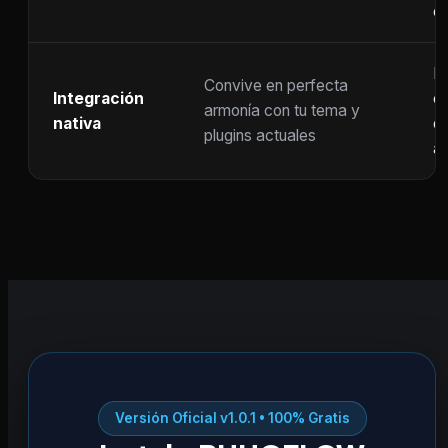
c
F
Convive en perfecta
Integración
co
armonía con tu tema y
nativa
ot
plugins actuales
ac
Versión Oficial v1.0.1 • 100% Gratis