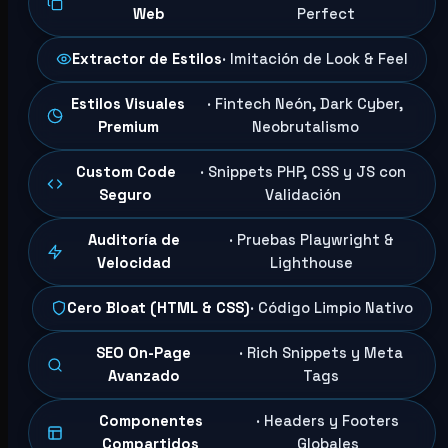
Web
Perfect
Extractor de Estilos
· Imitación de Look & Feel
Estilos Visuales
· Fintech Neón, Dark Cyber,
Premium
Neobrutalismo
Custom Code
· Snippets PHP, CSS y JS con
Seguro
Validación
Auditoría de
· Pruebas Playwright &
Velocidad
Lighthouse
Cero Bloat (HTML & CSS)
· Código Limpio Nativo
SEO On-Page
· Rich Snippets y Meta
Avanzado
Tags
Componentes
· Headers y Footers
Compartidos
Globales