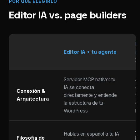
POR QUÉ ELEGIRLO
Editor IA vs. page builders
P
Editor IA + tu agente
(
Di
Servidor MCP nativo: tu
As
IA se conecta
ch
Conexión &
directamente y entiende
w
Arquitectura
la estructura de tu
c
WordPress
li
Ar
Hablas en español a tu IA
Filosofía de
b