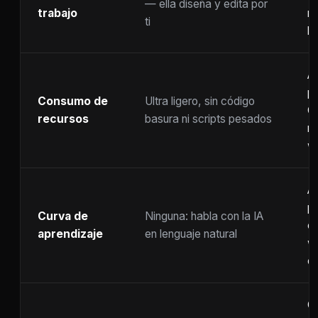
— ella diseña y edita por
trabajo
m
ti
ho
A
p
Consumo de
Ultra ligero, sin código
C
recursos
basura ni scripts pesados
ra
w
A
p
Curva de
Ninguna: habla con la IA
c
aprendizaje
en lenguaje natural
w
co
C