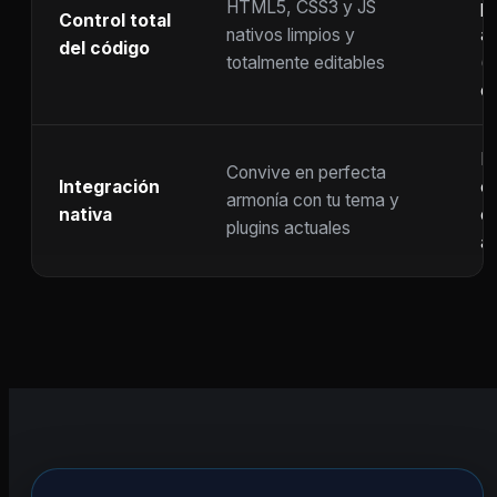
HTML5, CSS3 y JS
pr
Control total
nativos limpios y
at
del código
totalmente editables
(
c
F
Convive en perfecta
Integración
co
armonía con tu tema y
nativa
ot
plugins actuales
ac