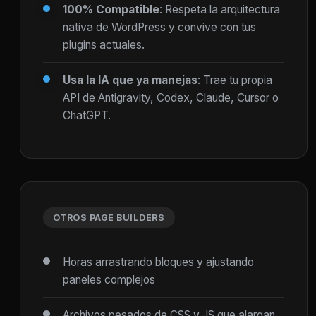
100% Compatible
: Respeta la arquitectura
nativa de WordPress y convive con tus
plugins actuales.
Usa la IA que ya manejas
: Trae tu propia
API de Antigravity, Codex, Claude, Cursor o
ChatGPT.
OTROS PAGE BUILDERS
Horas arrastrando bloques y ajustando
paneles complejos
Archivos pesados de CSS y JS que alargan