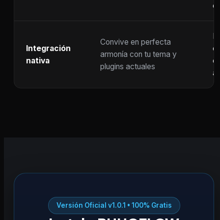
c
F
Convive en perfecta
Integración
co
armonía con tu tema y
nativa
ot
plugins actuales
ac
Versión Oficial v1.0.1 • 100% Gratis