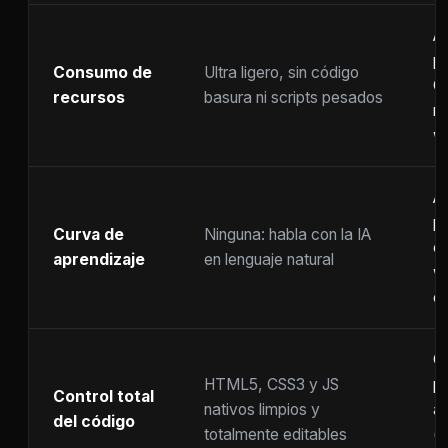
A
p
Consumo de
Ultra ligero, sin código
C
recursos
basura ni scripts pesados
ra
w
A
p
Curva de
Ninguna: habla con la IA
c
aprendizaje
en lenguaje natural
w
co
C
HTML5, CSS3 y JS
pr
Control total
nativos limpios y
at
del código
totalmente editables
(