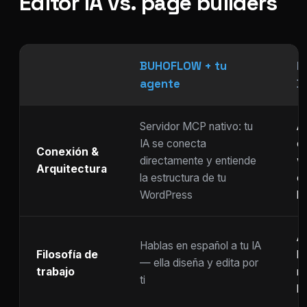
Editor IA vs. page builders
BUHOFLOW + tu
P
agente
D
Servidor MCP nativo: tu
As
IA se conecta
ch
Conexión &
directamente y entiende
w
Arquitectura
la estructura de tu
c
WordPress
li
Ar
Hablas en español a tu IA
Filosofía de
b
— ella diseña y edita por
trabajo
m
ti
ho