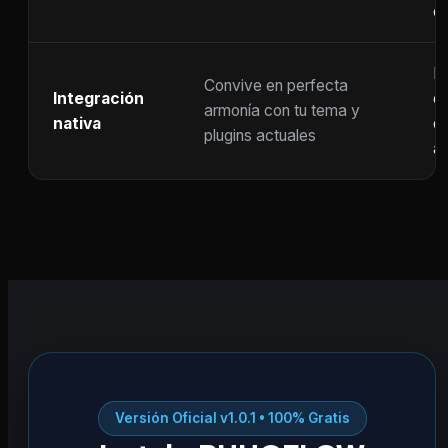
c
F
Convive en perfecta
Integración
co
armonía con tu tema y
nativa
ot
plugins actuales
ac
Versión Oficial v1.0.1 • 100% Gratis