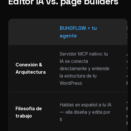
Editor IA vs. page builders
BUHOFLOW + tu
P
agente
D
Servidor MCP nativo: tu
As
IA se conecta
ch
Conexión &
directamente y entiende
w
Arquitectura
la estructura de tu
c
WordPress
li
Ar
Hablas en español a tu IA
Filosofía de
b
— ella diseña y edita por
trabajo
m
ti
ho