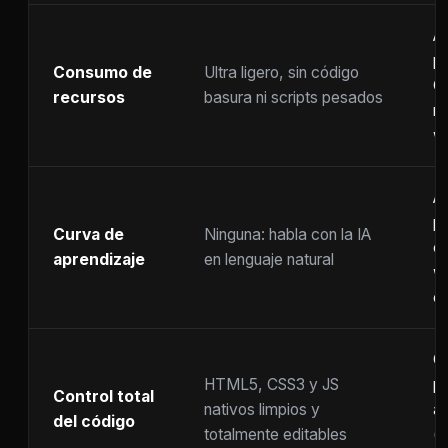
A
p
Consumo de
Ultra ligero, sin código
C
recursos
basura ni scripts pesados
ra
w
A
p
Curva de
Ninguna: habla con la IA
c
aprendizaje
en lenguaje natural
w
co
C
HTML5, CSS3 y JS
pr
Control total
nativos limpios y
at
del código
totalmente editables
(