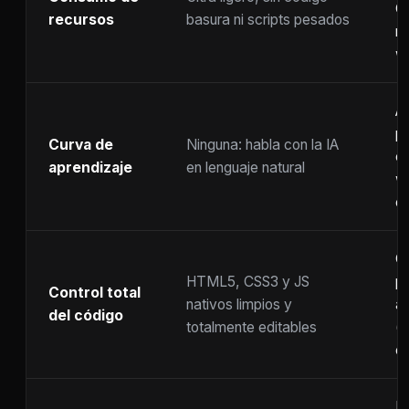
C
recursos
basura ni scripts pesados
ra
w
A
p
Curva de
Ninguna: habla con la IA
c
aprendizaje
en lenguaje natural
w
co
C
HTML5, CSS3 y JS
pr
Control total
nativos limpios y
at
del código
totalmente editables
(
c
F