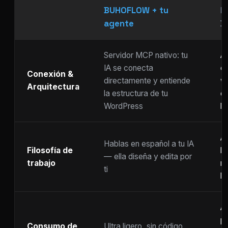
BUHOFLOW + tu
P
agente
D
Servidor MCP nativo: tu
As
IA se conecta
ch
Conexión &
directamente y entiende
w
Arquitectura
la estructura de tu
c
WordPress
li
Ar
Hablas en español a tu IA
Filosofía de
b
— ella diseña y edita por
trabajo
m
ti
ho
A
p
Consumo de
Ultra ligero, sin código