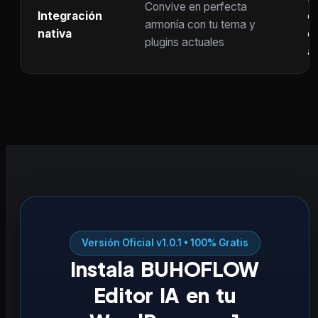
Convive en perfecta
Integración
co
armonía con tu tema y
nativa
ot
plugins actuales
ac
Versión Oficial v1.0.1 • 100% Gratis
Instala BUHOFLOW
Editor IA en tu