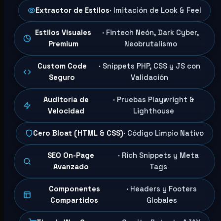
Extractor de Estilos
· Imitación de Look & Feel
Estilos Visuales
· Fintech Neón, Dark Cyber,
Premium
Neobrutalismo
Custom Code
· Snippets PHP, CSS y JS con
Seguro
Validación
Auditoría de
· Pruebas Playwright &
Velocidad
Lighthouse
Cero Bloat (HTML & CSS)
· Código Limpio Nativo
SEO On-Page
· Rich Snippets y Meta
Avanzado
Tags
Componentes
· Headers y Footers
Compartidos
Globales