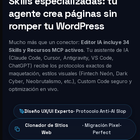
Skills especializadas: tu
agente crea páginas sin
romper tu WordPress
Mucho más que un conector:
Editor IA incluye 34
Skills y Recursos MCP activos
. Tu asistente de IA
(Claude Code, Cursor, Antigravity, VS Code,
ChatGPT) recibe los protocolos exactos de
maquetación, estilos visuales (Fintech Neón, Dark
Cyber, Neobrutalismo, etc.), Custom Code seguro y
optimización en vivo.
Diseño UX/UI Experto
· Protocolo Anti-AI Slop
Clonador de Sitios
· Migración Pixel-
Web
Perfect