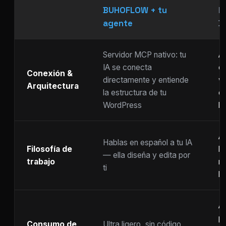
BUHOFLOW + tu
P
agente
D
Servidor MCP nativo: tu
As
IA se conecta
ch
Conexión &
directamente y entiende
w
Arquitectura
la estructura de tu
c
WordPress
li
Ar
Hablas en español a tu IA
Filosofía de
b
— ella diseña y edita por
trabajo
m
ti
ho
A
p
Consumo de
Ultra ligero, sin código