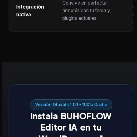
Convive en perfecta
Integración
co
armonía con tu tema y
nativa
ot
plugins actuales
ac
Versión Oficial v1.0.1 • 100% Gratis
Instala BUHOFLOW
Editor IA en tu