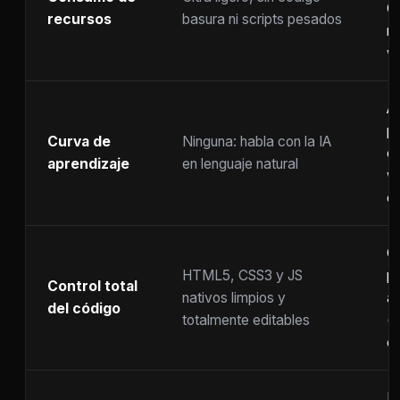
C
recursos
basura ni scripts pesados
ra
w
A
p
Curva de
Ninguna: habla con la IA
c
aprendizaje
en lenguaje natural
w
co
C
HTML5, CSS3 y JS
pr
Control total
nativos limpios y
at
del código
totalmente editables
(
c
F