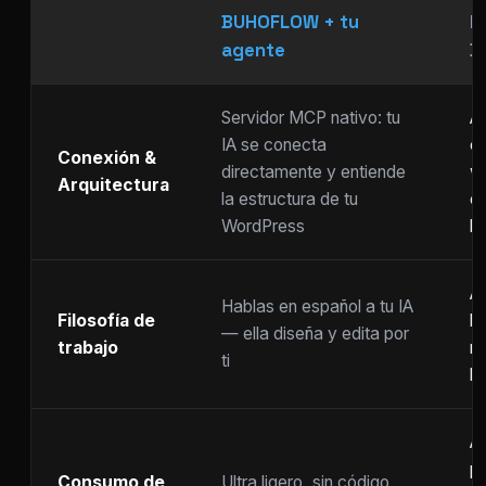
BUHOFLOW + tu
P
agente
D
Servidor MCP nativo: tu
As
IA se conecta
ch
Conexión &
directamente y entiende
w
Arquitectura
la estructura de tu
c
WordPress
li
Ar
Hablas en español a tu IA
Filosofía de
b
— ella diseña y edita por
trabajo
m
ti
ho
A
p
Consumo de
Ultra ligero, sin código