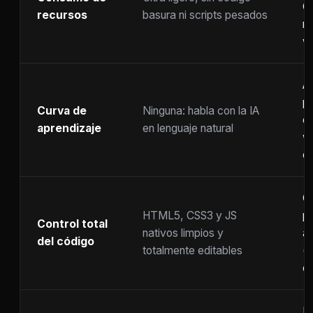
C
recursos
basura ni scripts pesados
ra
w
A
p
Curva de
Ninguna: habla con la IA
c
aprendizaje
en lenguaje natural
w
co
C
HTML5, CSS3 y JS
pr
Control total
nativos limpios y
at
del código
totalmente editables
(
c
F