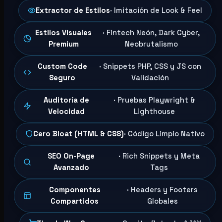
Extractor de Estilos
· Imitación de Look & Feel
Estilos Visuales
· Fintech Neón, Dark Cyber,
Premium
Neobrutalismo
Custom Code
· Snippets PHP, CSS y JS con
Seguro
Validación
Auditoría de
· Pruebas Playwright &
Velocidad
Lighthouse
Cero Bloat (HTML & CSS)
· Código Limpio Nativo
SEO On-Page
· Rich Snippets y Meta
Avanzado
Tags
Componentes
· Headers y Footers
Compartidos
Globales