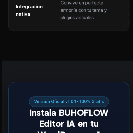
Convive en perfecta
Integración
co
armonía con tu tema y
nativa
ot
plugins actuales
ac
Versión Oficial v1.0.1 • 100% Gratis
Instala BUHOFLOW
Editor IA en tu