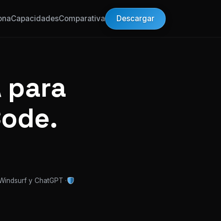
Descargar
ona
Capacidades
Comparativa
 para
Code.
 Windsurf y ChatGPT ·