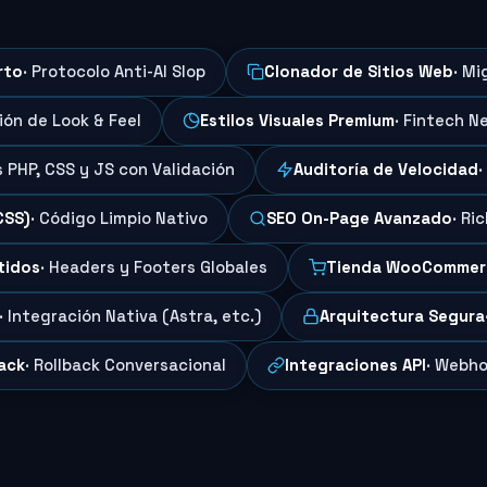
rto
· Protocolo Anti-AI Slop
Clonador de Sitios Web
· Mi
ción de Look & Feel
Estilos Visuales Premium
· Fintech N
s PHP, CSS y JS con Validación
Auditoría de Velocidad
·
CSS)
· Código Limpio Nativo
SEO On-Page Avanzado
· Ri
tidos
· Headers y Footers Globales
Tienda WooCommer
· Integración Nativa (Astra, etc.)
Arquitectura Segura
ack
· Rollback Conversacional
Integraciones API
· Webho