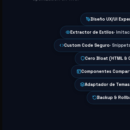
Diseño UX/UI Expe
Extractor de Estilos
· Imita
Custom Code Seguro
· Snippet
Cero Bloat (HTML & 
Componentes Compar
Adaptador de Temas
Backup & Rollb