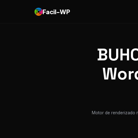
Facil-WP
BUHO
Word
Motor de renderizado n