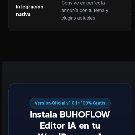
Convive en perfecta
Integración
co
armonía con tu tema y
nativa
ot
plugins actuales
ac
Versión Oficial v1.0.1 • 100% Gratis
Instala BUHOFLOW
Editor IA en tu