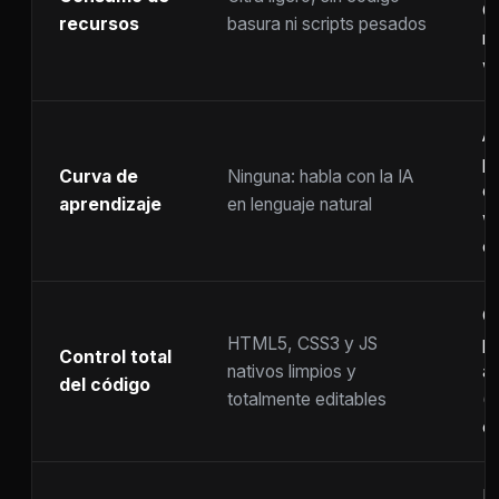
C
recursos
basura ni scripts pesados
ra
w
A
p
Curva de
Ninguna: habla con la IA
c
aprendizaje
en lenguaje natural
w
co
C
HTML5, CSS3 y JS
pr
Control total
nativos limpios y
at
del código
totalmente editables
(
c
F