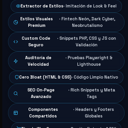
Extractor de Estilos
· Imitación de Look & Feel
Estilos Visuales
· Fintech Neón, Dark Cyber,
Premium
Neobrutalismo
Custom Code
· Snippets PHP, CSS y JS con
Seguro
Validación
Auditoría de
· Pruebas Playwright &
Velocidad
Lighthouse
Cero Bloat (HTML & CSS)
· Código Limpio Nativo
SEO On-Page
· Rich Snippets y Meta
Avanzado
Tags
Componentes
· Headers y Footers
Compartidos
Globales