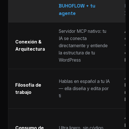
BUHOFLOW + tu
P
agente
D
Servidor MCP nativo: tu
As
IA se conecta
ch
Conexión &
directamente y entiende
w
Arquitectura
la estructura de tu
c
WordPress
li
Ar
Hablas en español a tu IA
Filosofía de
b
— ella diseña y edita por
trabajo
m
ti
ho
A
p
Consumo de
Ultra ligero, sin código