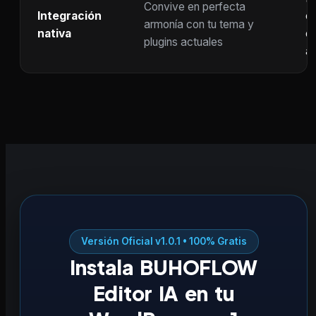
Convive en perfecta
Integración
co
armonía con tu tema y
nativa
ot
plugins actuales
ac
Versión Oficial v1.0.1 • 100% Gratis
Instala BUHOFLOW
Editor IA en tu