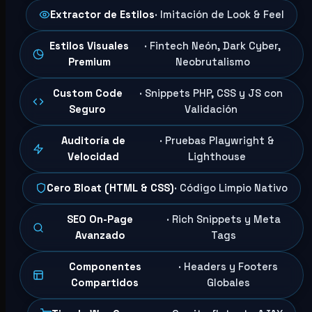
Extractor de Estilos
· Imitación de Look & Feel
Estilos Visuales
· Fintech Neón, Dark Cyber,
Premium
Neobrutalismo
Custom Code
· Snippets PHP, CSS y JS con
Seguro
Validación
Auditoría de
· Pruebas Playwright &
Velocidad
Lighthouse
Cero Bloat (HTML & CSS)
· Código Limpio Nativo
SEO On-Page
· Rich Snippets y Meta
Avanzado
Tags
Componentes
· Headers y Footers
Compartidos
Globales