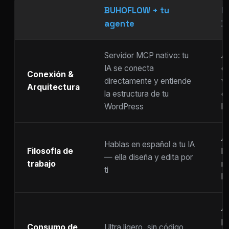
BUHOFLOW + tu
P
agente
D
Servidor MCP nativo: tu
As
IA se conecta
ch
Conexión &
directamente y entiende
w
Arquitectura
la estructura de tu
c
WordPress
li
Ar
Hablas en español a tu IA
Filosofía de
b
— ella diseña y edita por
trabajo
m
ti
ho
A
p
Consumo de
Ultra ligero, sin código