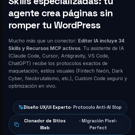
Skills especializadas: tu
agente crea páginas sin
romper tu WordPress
Mucho más que un conector:
Editor IA incluye 34
Skills y Recursos MCP activos
. Tu asistente de IA
(Claude Code, Cursor, Antigravity, VS Code,
ChatGPT) recibe los protocolos exactos de
maquetación, estilos visuales (Fintech Neón, Dark
Cyber, Neobrutalismo, etc.), Custom Code seguro y
optimización en vivo.
Diseño UX/UI Experto
· Protocolo Anti-AI Slop
Clonador de Sitios
· Migración Pixel-
Web
Perfect