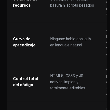
C
recursos
basura ni scripts pesados
ra
w
A
p
Curva de
Ninguna: habla con la IA
c
aprendizaje
en lenguaje natural
w
co
C
HTML5, CSS3 y JS
pr
Control total
nativos limpios y
at
del código
totalmente editables
(
c
F