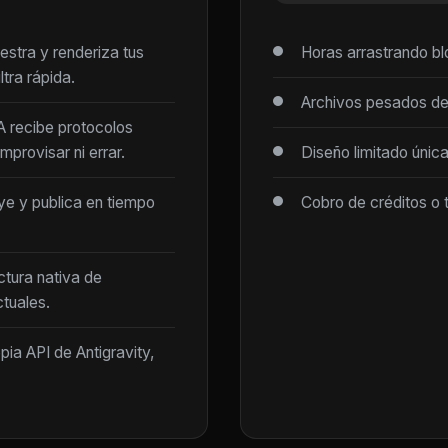
estra y renderiza tus
Horas arrastrando b
tra rápida.
Archivos pesados de
IA recibe protocolos
mprovisar ni errar.
Diseño limitado únic
ye y publica en tiempo
Cobro de créditos o 
ctura nativa de
tuales.
opia API de Antigravity,