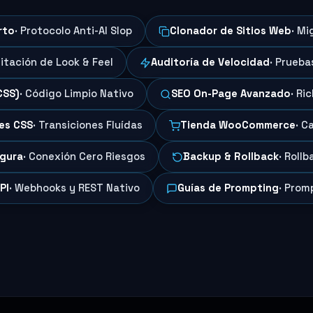
rto
· Protocolo Anti-AI Slop
Clonador de Sitios Web
· Mi
mitación de Look & Feel
Auditoría de Velocidad
· Prueba
CSS)
· Código Limpio Nativo
SEO On-Page Avanzado
· Ri
es CSS
· Transiciones Fluídas
Tienda WooCommerce
· C
egura
· Conexión Cero Riesgos
Backup & Rollback
· Roll
PI
· Webhooks y REST Nativo
Guías de Prompting
· Prom