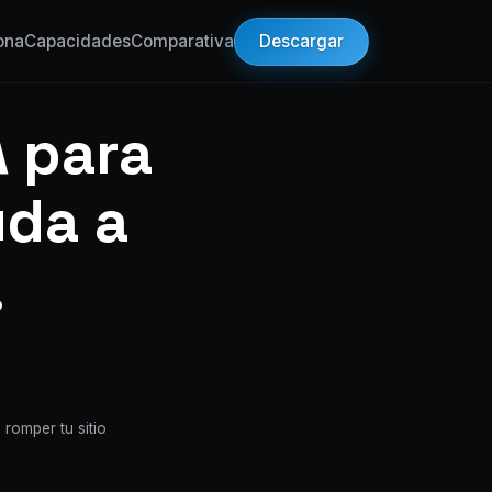
Descargar
ona
Capacidades
Comparativa
 para
uda a
.
 romper tu sitio