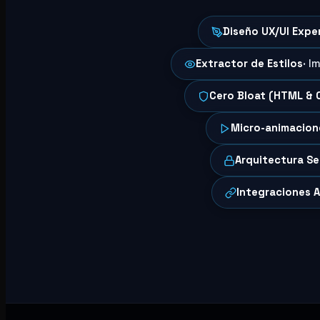
Diseño UX/UI Expe
Extractor de Estilos
· I
Cero Bloat (HTML & 
Micro-animacion
Arquitectura S
Integraciones A