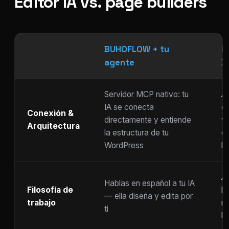
Editor IA vs. page builders
BUHOFLOW + tu
P
agente
D
Servidor MCP nativo: tu
As
IA se conecta
ch
Conexión &
directamente y entiende
w
Arquitectura
la estructura de tu
c
WordPress
li
Ar
Hablas en español a tu IA
Filosofía de
b
— ella diseña y edita por
trabajo
m
ti
ho