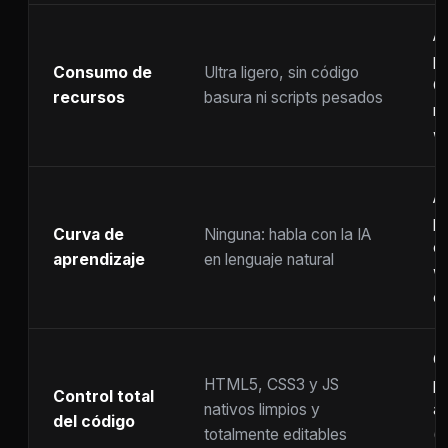
A
p
Consumo de
Ultra ligero, sin código
C
recursos
basura ni scripts pesados
ra
w
A
p
Curva de
Ninguna: habla con la IA
c
aprendizaje
en lenguaje natural
w
co
C
HTML5, CSS3 y JS
pr
Control total
nativos limpios y
at
del código
totalmente editables
(