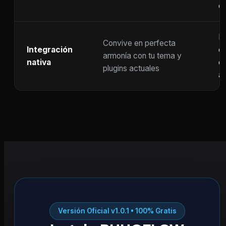
c
F
Convive en perfecta
Integración
co
armonía con tu tema y
nativa
ot
plugins actuales
ac
Versión Oficial v1.0.1 • 100% Gratis