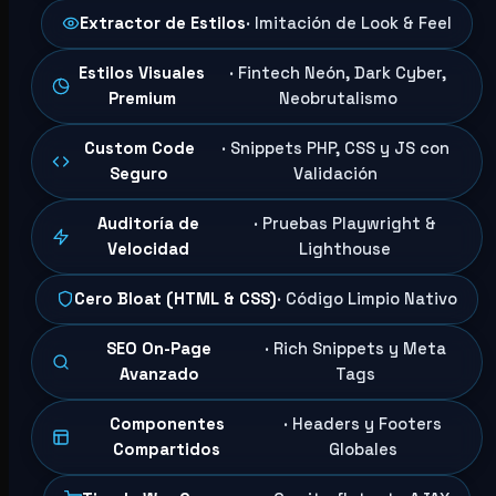
Extractor de Estilos
· Imitación de Look & Feel
Estilos Visuales
· Fintech Neón, Dark Cyber,
Premium
Neobrutalismo
Custom Code
· Snippets PHP, CSS y JS con
Seguro
Validación
Auditoría de
· Pruebas Playwright &
Velocidad
Lighthouse
Cero Bloat (HTML & CSS)
· Código Limpio Nativo
SEO On-Page
· Rich Snippets y Meta
Avanzado
Tags
Componentes
· Headers y Footers
Compartidos
Globales