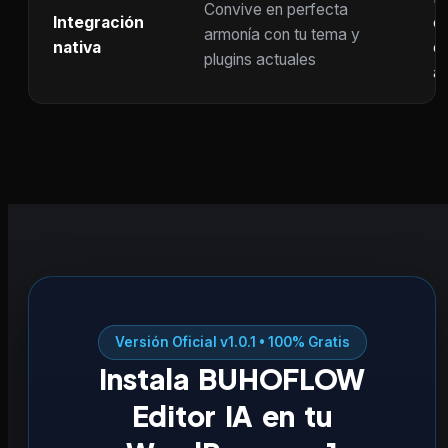
Convive en perfecta
Integración
co
armonía con tu tema y
nativa
ot
plugins actuales
ac
Versión Oficial v1.0.1 • 100% Gratis
Instala BUHOFLOW
Editor IA en tu