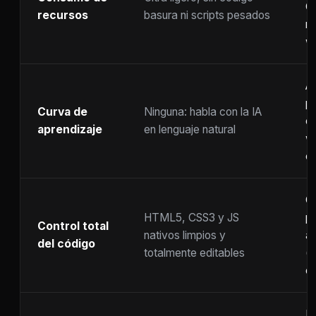
C
recursos
basura ni scripts pesados
ra
w
A
p
Curva de
Ninguna: habla con la IA
c
aprendizaje
en lenguaje natural
w
co
C
HTML5, CSS3 y JS
pr
Control total
nativos limpios y
at
del código
totalmente editables
(
c
F