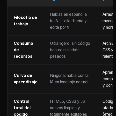
Hablas en español a
Arrastr
Filosofía de
tu IA — ella diseña y
manual
trabajo
edita por ti
y horas
Consumo
Ultra ligero, sin código
Archiv
de
basura ni scripts
CSS y 
recursos
pesados
ralenti
Aprend
Curva de
Ninguna: habla con la
comple
aprendizaje
IA en lenguaje natural
y confi
Control
HTML5, CSS3 y JS
Código 
total del
nativos limpios y
atado a
código
totalmente editables
(efect