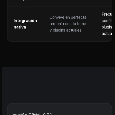
Frecue
Convive en perfecta
Integración
conflic
armonía con tu tema
nativa
plugins
y plugins actuales
actuali
Versión Oficial v1.0.1