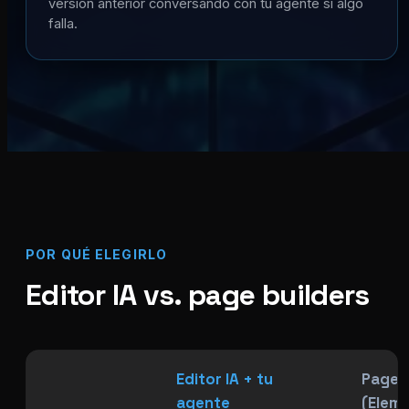
versión anterior conversando con tu agente si algo
falla.
POR QUÉ ELEGIRLO
Editor IA vs. page builders
Editor IA + tu
Page B
agente
(Elemen