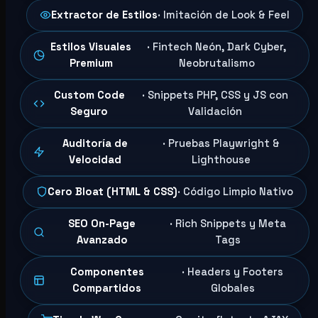
Extractor de Estilos
· Imitación de Look & Feel
Estilos Visuales
· Fintech Neón, Dark Cyber,
Premium
Neobrutalismo
Custom Code
· Snippets PHP, CSS y JS con
Seguro
Validación
Auditoría de
· Pruebas Playwright &
Velocidad
Lighthouse
Cero Bloat (HTML & CSS)
· Código Limpio Nativo
SEO On-Page
· Rich Snippets y Meta
Avanzado
Tags
Componentes
· Headers y Footers
Compartidos
Globales