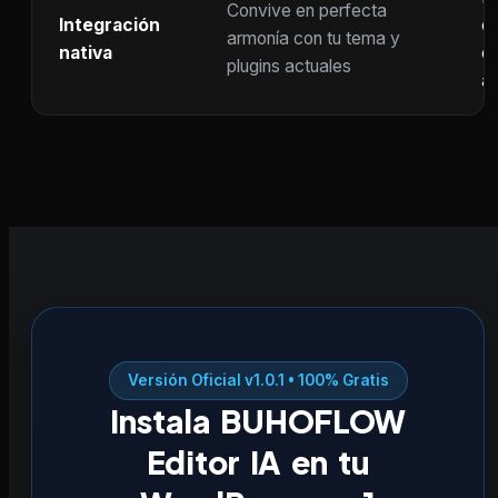
Convive en perfecta
Integración
co
armonía con tu tema y
nativa
ot
plugins actuales
ac
Versión Oficial v1.0.1 • 100% Gratis
Instala BUHOFLOW
Editor IA en tu