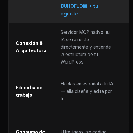
BUHOFLOW + tu
P
agente
D
Servidor MCP nativo: tu
As
IA se conecta
ch
Conexión &
directamente y entiende
w
Arquitectura
la estructura de tu
c
WordPress
li
Ar
Hablas en español a tu IA
Filosofía de
b
— ella diseña y edita por
trabajo
m
ti
ho
A
p
Consumo de
Ultra ligero, sin código