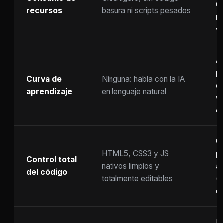
C
recursos
basura ni scripts pesados
ra
w
A
p
Curva de
Ninguna: habla con la IA
c
aprendizaje
en lenguaje natural
w
co
C
HTML5, CSS3 y JS
pr
Control total
nativos limpios y
at
del código
totalmente editables
(
c
F