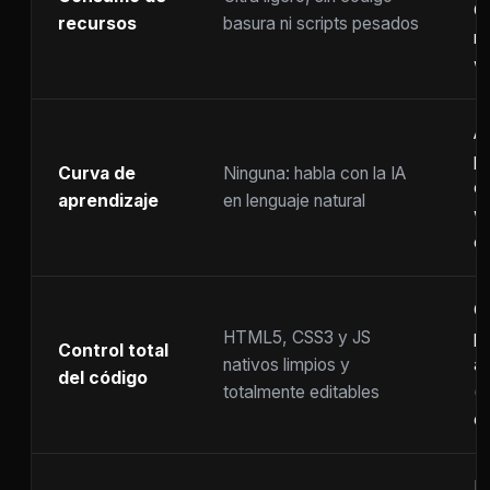
C
recursos
basura ni scripts pesados
ra
w
A
p
Curva de
Ninguna: habla con la IA
c
aprendizaje
en lenguaje natural
w
co
C
HTML5, CSS3 y JS
pr
Control total
nativos limpios y
at
del código
totalmente editables
(
c
F