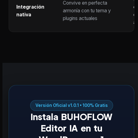
Convive en perfecta
Integración
co
armonía con tu tema y
nativa
ot
plugins actuales
ac
Versión Oficial v1.0.1 • 100% Gratis
Instala BUHOFLOW
Editor IA en tu