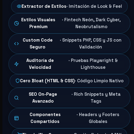
Extractor de Estilos
· Imitación de Look & Feel
Estilos Visuales
· Fintech Neón, Dark Cyber,
Premium
Neobrutalismo
Custom Code
· Snippets PHP, CSS y JS con
Seguro
Validación
Auditoría de
· Pruebas Playwright &
Velocidad
Lighthouse
Cero Bloat (HTML & CSS)
· Código Limpio Nativo
SEO On-Page
· Rich Snippets y Meta
Avanzado
Tags
Componentes
· Headers y Footers
Compartidos
Globales