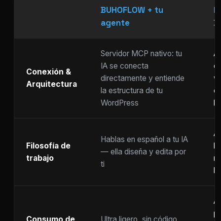
BUHOFLOW + tu
P
agente
D
Servidor MCP nativo: tu
As
IA se conecta
ch
Conexión &
directamente y entiende
w
Arquitectura
la estructura de tu
c
WordPress
li
Ar
Hablas en español a tu IA
Filosofía de
b
— ella diseña y edita por
trabajo
m
ti
ho
A
p
Consumo de
Ultra ligero, sin código