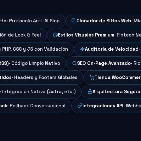
rto
· Protocolo Anti-AI Slop
Clonador de Sitios Web
· Mi
ción de Look & Feel
Estilos Visuales Premium
· Fintech N
s PHP, CSS y JS con Validación
Auditoría de Velocidad
·
CSS)
· Código Limpio Nativo
SEO On-Page Avanzado
· Ri
tidos
· Headers y Footers Globales
Tienda WooCommer
· Integración Nativa (Astra, etc.)
Arquitectura Segura
ack
· Rollback Conversacional
Integraciones API
· Webho