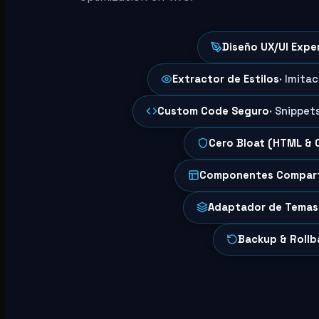
Diseño UX/UI Expe
Extractor de Estilos
· Imita
Custom Code Seguro
· Snippet
Cero Bloat (HTML & 
Componentes Compar
Adaptador de Temas
Backup & Rollb