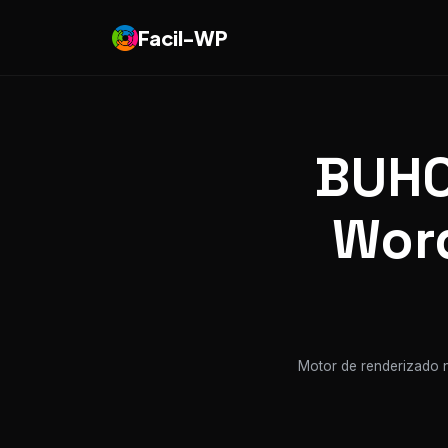
Facil-WP
BUHO
Word
Motor de renderizado n