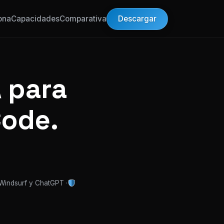
Descargar
ona
Capacidades
Comparativa
 para
Code.
 Windsurf y ChatGPT ·