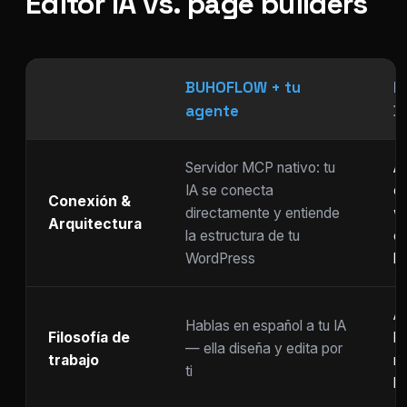
Editor IA vs. page builders
BUHOFLOW + tu
P
agente
D
Servidor MCP nativo: tu
As
IA se conecta
ch
Conexión &
directamente y entiende
w
Arquitectura
la estructura de tu
c
WordPress
li
Ar
Hablas en español a tu IA
Filosofía de
b
— ella diseña y edita por
trabajo
m
ti
ho