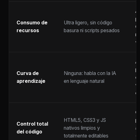
A
p
Consumo de
Ultra ligero, sin código
C
recursos
basura ni scripts pesados
ra
w
A
p
Curva de
Ninguna: habla con la IA
c
aprendizaje
en lenguaje natural
w
co
C
HTML5, CSS3 y JS
pr
Control total
nativos limpios y
at
del código
totalmente editables
(