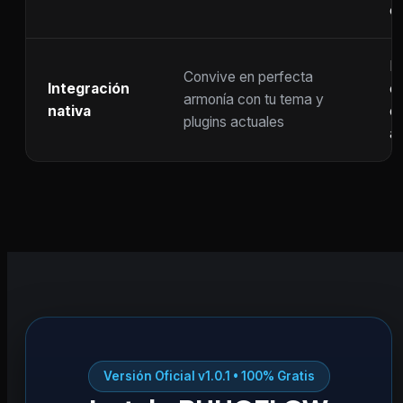
c
F
Convive en perfecta
Integración
co
armonía con tu tema y
nativa
ot
plugins actuales
ac
Versión Oficial v1.0.1 • 100% Gratis