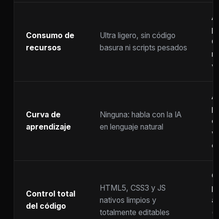
A
p
Consumo de
Ultra ligero, sin código
C
recursos
basura ni scripts pesados
ra
w
A
p
Curva de
Ninguna: habla con la IA
c
aprendizaje
en lenguaje natural
w
co
C
HTML5, CSS3 y JS
pr
Control total
nativos limpios y
at
del código
totalmente editables
(