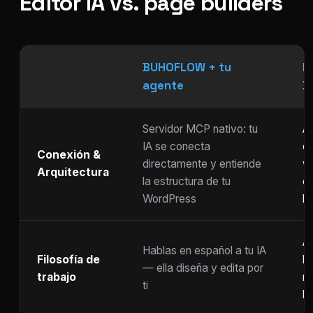
Editor IA vs. page builders
BUHOFLOW + tu
P
agente
D
Servidor MCP nativo: tu
As
IA se conecta
ch
Conexión &
directamente y entiende
w
Arquitectura
la estructura de tu
c
WordPress
li
Ar
Hablas en español a tu IA
Filosofía de
b
— ella diseña y edita por
trabajo
m
ti
ho