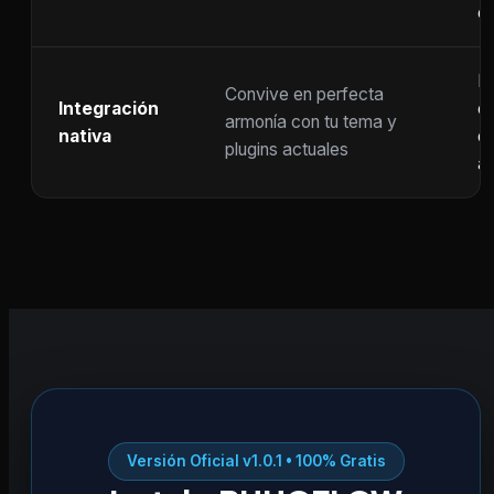
c
F
Convive en perfecta
Integración
co
armonía con tu tema y
nativa
ot
plugins actuales
ac
Versión Oficial v1.0.1 • 100% Gratis