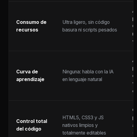
A
p
Consumo de
Ultra ligero, sin código
C
recursos
basura ni scripts pesados
ra
w
A
p
Curva de
Ninguna: habla con la IA
c
aprendizaje
en lenguaje natural
w
co
C
HTML5, CSS3 y JS
pr
Control total
nativos limpios y
at
del código
totalmente editables
(