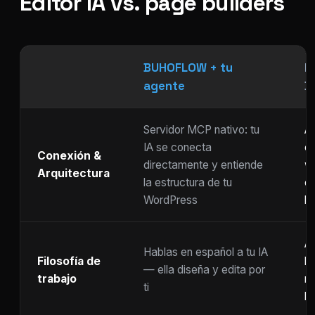
Editor IA vs. page builders
BUHOFLOW + tu
P
agente
D
Servidor MCP nativo: tu
As
IA se conecta
ch
Conexión &
directamente y entiende
w
Arquitectura
la estructura de tu
c
WordPress
li
Ar
Hablas en español a tu IA
Filosofía de
b
— ella diseña y edita por
trabajo
m
ti
ho