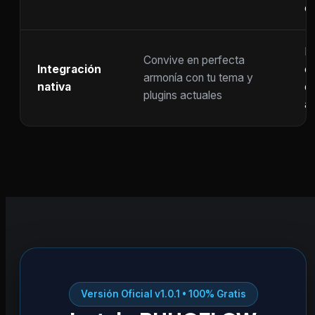
c
F
Convive en perfecta
Integración
co
armonía con tu tema y
nativa
ot
plugins actuales
ac
Versión Oficial v1.0.1 • 100% Gratis