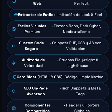
Web
Perfect
Extractor de Estilos
· Imitación de Look & Feel
Estilos Visuales
· Fintech Neón, Dark Cyber,
Premium
Neobrutalismo
Custom Code
· Snippets PHP, CSS y JS con
Seguro
Validación
Auditoría de
· Pruebas Playwright &
Velocidad
Lighthouse
Cero Bloat (HTML & CSS)
· Código Limpio Nativo
SEO On-Page
· Rich Snippets y Meta
Avanzado
Tags
Componentes
· Headers y Footers
Compartidos
Globales