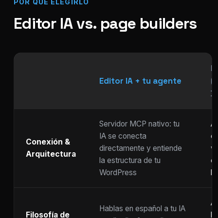
POR QUÉ ELEGIRLO
Editor IA vs. page builders
P
Editor IA + tu agente
(
Di
Servidor MCP nativo: tu
As
IA se conecta
ch
Conexión &
directamente y entiende
w
Arquitectura
la estructura de tu
c
WordPress
li
Ar
Hablas en español a tu IA
Filosofía de
b