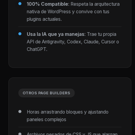
100% Compatible
: Respeta la arquitectura
nativa de WordPress y convive con tus
plugins actuales.
Usa la IA que ya manejas
: Trae tu propia
API de Antigravity, Codex, Claude, Cursor o
ChatGPT.
OTROS PAGE BUILDERS
Horas arrastrando bloques y ajustando
paneles complejos
Archivos pesados de CSS y JS que alargan