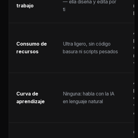
— ella diseña y edita por
trabajo
m
ti
ho
A
p
Consumo de
Ultra ligero, sin código
C
recursos
basura ni scripts pesados
ra
w
A
p
Curva de
Ninguna: habla con la IA
c
aprendizaje
en lenguaje natural
w
co
C