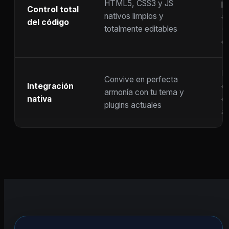
HTML5, CSS3 y JS
pr
Control total
nativos limpios y
at
del código
totalmente editables
(
c
F
Convive en perfecta
Integración
co
armonía con tu tema y
nativa
ot
plugins actuales
ac