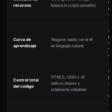
C
recursos
basura ni scripts pesados
ra
w
A
p
Curva de
Ninguna: habla con la IA
c
aprendizaje
en lenguaje natural
w
co
C
HTML5, CSS3 y JS
pr
Control total
nativos limpios y
at
del código
totalmente editables
(
c
F