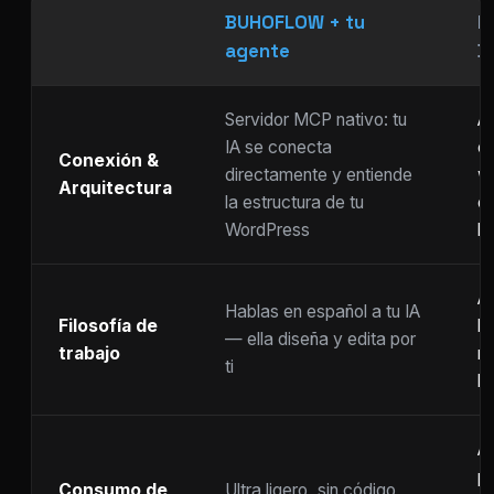
BUHOFLOW + tu
P
agente
D
Servidor MCP nativo: tu
As
IA se conecta
ch
Conexión &
directamente y entiende
w
Arquitectura
la estructura de tu
c
WordPress
li
Ar
Hablas en español a tu IA
Filosofía de
b
— ella diseña y edita por
trabajo
m
ti
ho
A
p
Consumo de
Ultra ligero, sin código