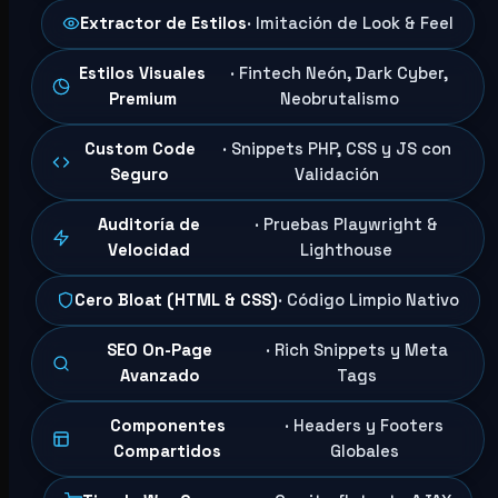
Extractor de Estilos
· Imitación de Look & Feel
Estilos Visuales
· Fintech Neón, Dark Cyber,
Premium
Neobrutalismo
Custom Code
· Snippets PHP, CSS y JS con
Seguro
Validación
Auditoría de
· Pruebas Playwright &
Velocidad
Lighthouse
Cero Bloat (HTML & CSS)
· Código Limpio Nativo
SEO On-Page
· Rich Snippets y Meta
Avanzado
Tags
Componentes
· Headers y Footers
Compartidos
Globales