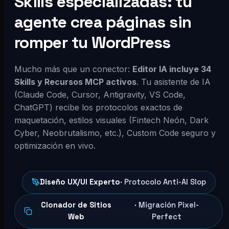
Skills especializadas: tu
agente crea páginas sin
romper tu WordPress
Mucho más que un conector:
Editor IA incluye 34
Skills y Recursos MCP activos
. Tu asistente de IA
(Claude Code, Cursor, Antigravity, VS Code,
ChatGPT) recibe los protocolos exactos de
maquetación, estilos visuales (Fintech Neón, Dark
Cyber, Neobrutalismo, etc.), Custom Code seguro y
optimización en vivo.
Diseño UX/UI Experto
· Protocolo Anti-AI Slop
Clonador de Sitios
· Migración Pixel-
Web
Perfect