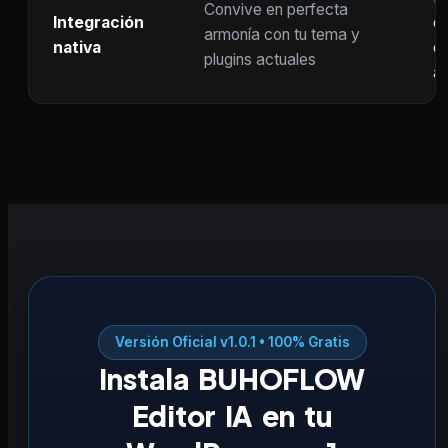
Convive en perfecta
Integración
co
armonía con tu tema y
nativa
ot
plugins actuales
ac
Versión Oficial v1.0.1 • 100% Gratis
Instala BUHOFLOW
Editor IA en tu