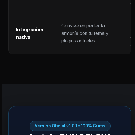
c
F
Convive en perfecta
Integración
co
armonía con tu tema y
nativa
ot
plugins actuales
ac
Versión Oficial v1.0.1 • 100% Gratis