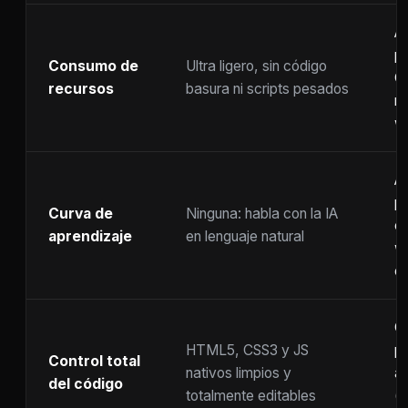
A
p
Consumo de
Ultra ligero, sin código
C
recursos
basura ni scripts pesados
ra
w
A
p
Curva de
Ninguna: habla con la IA
c
aprendizaje
en lenguaje natural
w
co
C
HTML5, CSS3 y JS
pr
Control total
nativos limpios y
at
del código
totalmente editables
(