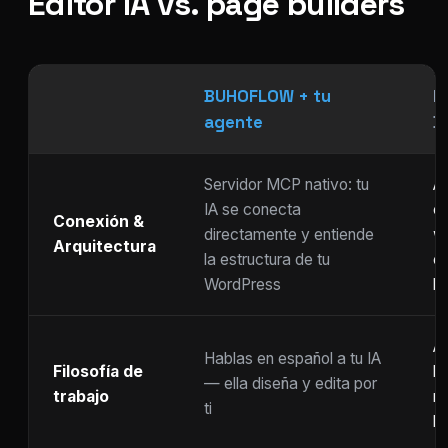
Editor IA vs. page builders
BUHOFLOW + tu
P
agente
D
Servidor MCP nativo: tu
As
IA se conecta
ch
Conexión &
directamente y entiende
w
Arquitectura
la estructura de tu
c
WordPress
li
Ar
Hablas en español a tu IA
Filosofía de
b
— ella diseña y edita por
trabajo
m
ti
ho