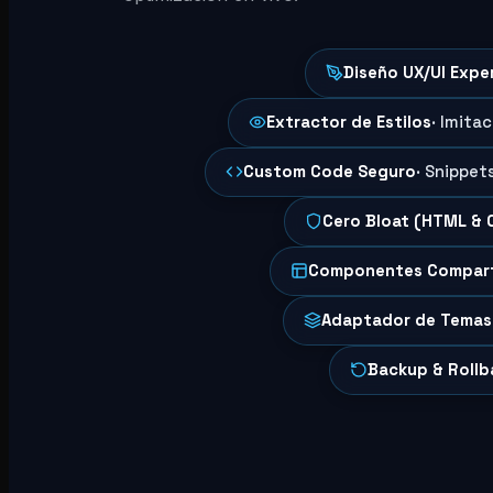
Diseño UX/UI Expe
Extractor de Estilos
· Imita
Custom Code Seguro
· Snippet
Cero Bloat (HTML & 
Componentes Compar
Adaptador de Temas
Backup & Rollb