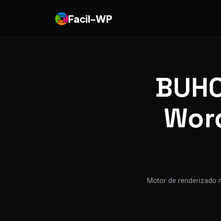
Facil-WP
BUHO
Word
Motor de renderizado n