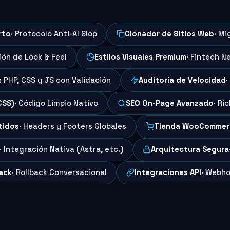
rto
· Protocolo Anti-AI Slop
Clonador de Sitios Web
· Mi
ción de Look & Feel
Estilos Visuales Premium
· Fintech N
s PHP, CSS y JS con Validación
Auditoría de Velocidad
·
CSS)
· Código Limpio Nativo
SEO On-Page Avanzado
· Ri
tidos
· Headers y Footers Globales
Tienda WooCommer
· Integración Nativa (Astra, etc.)
Arquitectura Segura
ack
· Rollback Conversacional
Integraciones API
· Webho