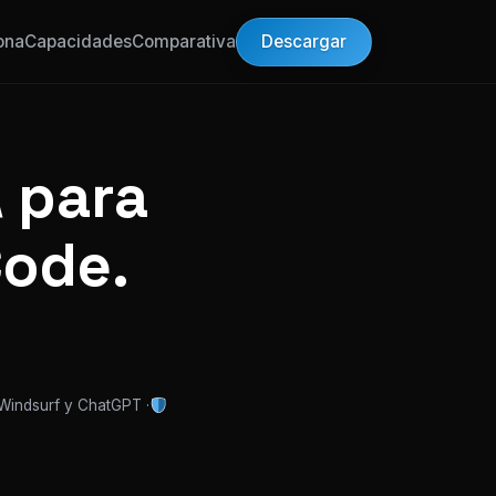
Descargar
ona
Capacidades
Comparativa
 para
Code.
 Windsurf y ChatGPT ·