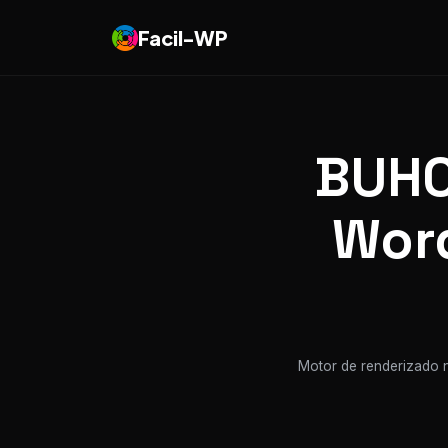
Facil-WP
BUHO
Word
Motor de renderizado n