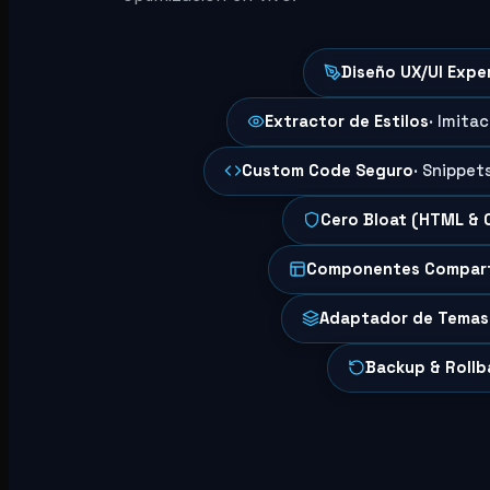
Diseño UX/UI Expe
Extractor de Estilos
· Imita
Custom Code Seguro
· Snippet
Cero Bloat (HTML & 
Componentes Compar
Adaptador de Temas
Backup & Rollb