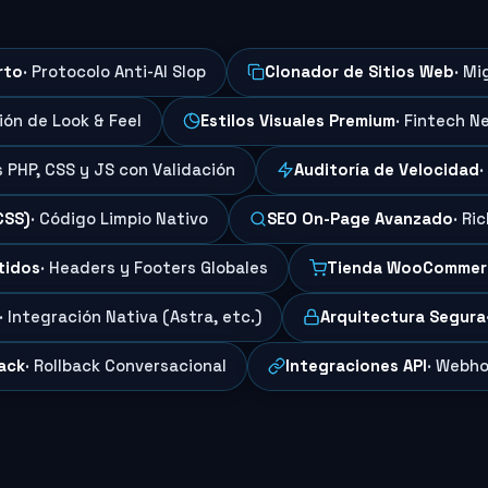
rto
· Protocolo Anti-AI Slop
Clonador de Sitios Web
· Mi
ción de Look & Feel
Estilos Visuales Premium
· Fintech N
s PHP, CSS y JS con Validación
Auditoría de Velocidad
·
CSS)
· Código Limpio Nativo
SEO On-Page Avanzado
· Ri
tidos
· Headers y Footers Globales
Tienda WooCommer
· Integración Nativa (Astra, etc.)
Arquitectura Segura
ack
· Rollback Conversacional
Integraciones API
· Webho