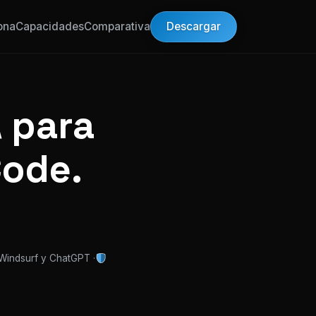
Descargar
ona
Capacidades
Comparativa
 para
Code.
 Windsurf y ChatGPT ·