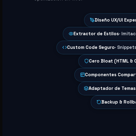
Diseño UX/UI Expe
Extractor de Estilos
· Imita
Custom Code Seguro
· Snippet
Cero Bloat (HTML & 
Componentes Compar
Adaptador de Temas
Backup & Rollb