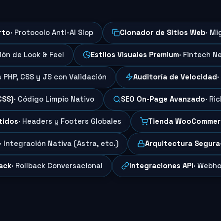
rto
· Protocolo Anti-AI Slop
Clonador de Sitios Web
· Mi
ción de Look & Feel
Estilos Visuales Premium
· Fintech N
s PHP, CSS y JS con Validación
Auditoría de Velocidad
·
CSS)
· Código Limpio Nativo
SEO On-Page Avanzado
· Ri
tidos
· Headers y Footers Globales
Tienda WooCommer
· Integración Nativa (Astra, etc.)
Arquitectura Segura
ack
· Rollback Conversacional
Integraciones API
· Webho