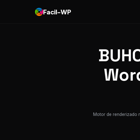
Facil-WP
BUHO
Word
Motor de renderizado n