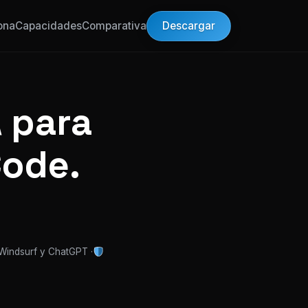
Descargar
ona
Capacidades
Comparativa
 para
Code.
 Windsurf y ChatGPT ·