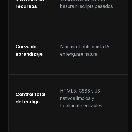
C
recursos
basura ni scripts pesados
ra
w
A
p
Curva de
Ninguna: habla con la IA
c
aprendizaje
en lenguaje natural
w
co
C
HTML5, CSS3 y JS
pr
Control total
nativos limpios y
at
del código
totalmente editables
(
c
F