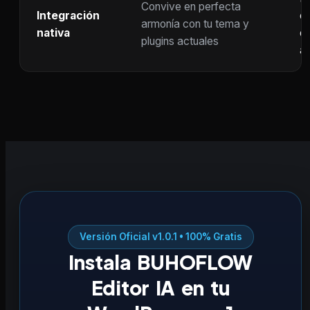
Convive en perfecta
Integración
co
armonía con tu tema y
nativa
ot
plugins actuales
ac
Versión Oficial v1.0.1 • 100% Gratis
Instala BUHOFLOW
Editor IA en tu