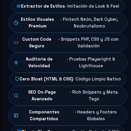
Extractor de Estilos
· Imitación de Look & Feel
Estilos Visuales
· Fintech Neón, Dark Cyber,
Premium
Neobrutalismo
Custom Code
· Snippets PHP, CSS y JS con
Seguro
Validación
Auditoría de
· Pruebas Playwright &
Velocidad
Lighthouse
Cero Bloat (HTML & CSS)
· Código Limpio Nativo
SEO On-Page
· Rich Snippets y Meta
Avanzado
Tags
Componentes
· Headers y Footers
Compartidos
Globales