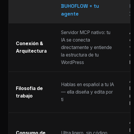
BUHOFLOW + tu
P
agente
D
Servidor MCP nativo: tu
As
IA se conecta
ch
Conexión &
directamente y entiende
w
Arquitectura
la estructura de tu
c
WordPress
li
Ar
Hablas en español a tu IA
Filosofía de
b
— ella diseña y edita por
trabajo
m
ti
ho
A
p
Consumo de
Ultra ligero, sin código