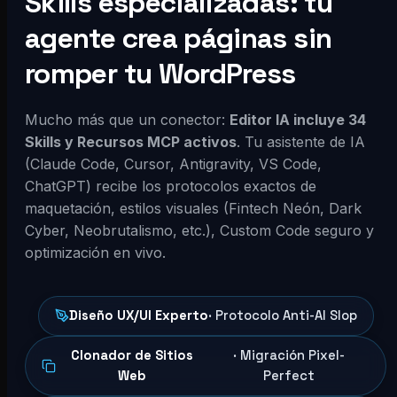
Skills especializadas: tu
agente crea páginas sin
romper tu WordPress
Mucho más que un conector:
Editor IA incluye 34
Skills y Recursos MCP activos
. Tu asistente de IA
(Claude Code, Cursor, Antigravity, VS Code,
ChatGPT) recibe los protocolos exactos de
maquetación, estilos visuales (Fintech Neón, Dark
Cyber, Neobrutalismo, etc.), Custom Code seguro y
optimización en vivo.
Diseño UX/UI Experto
· Protocolo Anti-AI Slop
Clonador de Sitios
· Migración Pixel-
Web
Perfect