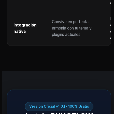
c
F
Convive en perfecta
Integración
co
armonía con tu tema y
nativa
ot
plugins actuales
ac
Versión Oficial v1.0.1 • 100% Gratis