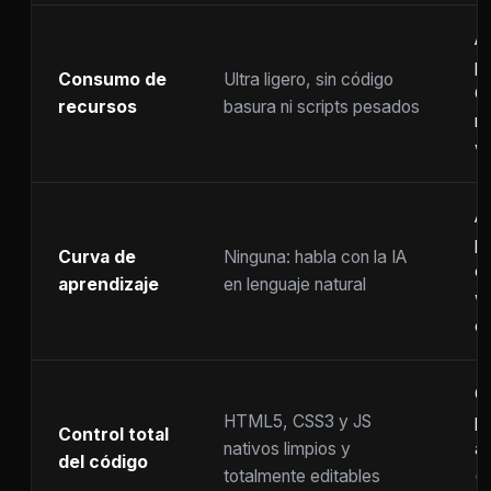
A
p
Consumo de
Ultra ligero, sin código
C
recursos
basura ni scripts pesados
ra
w
A
p
Curva de
Ninguna: habla con la IA
c
aprendizaje
en lenguaje natural
w
co
C
HTML5, CSS3 y JS
pr
Control total
nativos limpios y
at
del código
totalmente editables
(