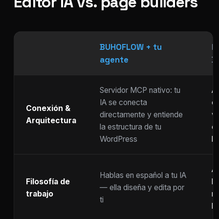
Editor IA vs. page builders
BUHOFLOW + tu
P
agente
D
Servidor MCP nativo: tu
As
IA se conecta
ch
Conexión &
directamente y entiende
w
Arquitectura
la estructura de tu
c
WordPress
li
Ar
Hablas en español a tu IA
Filosofía de
b
— ella diseña y edita por
trabajo
m
ti
ho