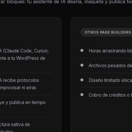
ar bloques: tu asistente de IA diseña, maqueta y publica 
OTROS PAGE BUILDERS
IA (Claude Code, Cursor,
Horas arrastrando b
ente a tu WordPress de
Archivos pesados de
IA recibe protocolos
Diseño limitado únic
mprovisar ni errar.
Cobro de créditos o 
ye y publica en tiempo
ctura nativa de
tuales.