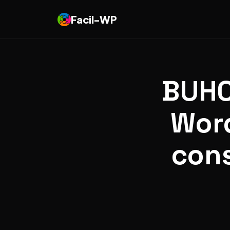
Facil-WP
BUHO
Word
cons