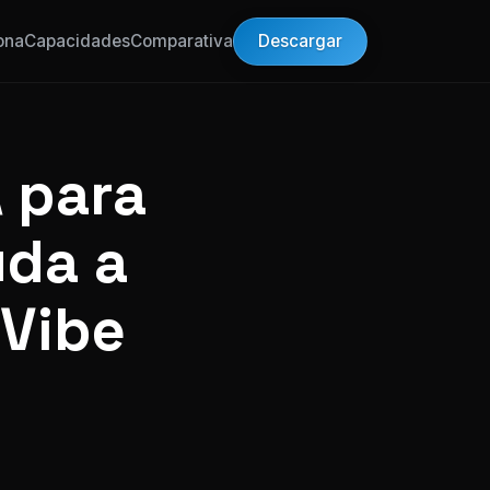
Descargar
ona
Capacidades
Comparativa
 para
uda a
 Vibe