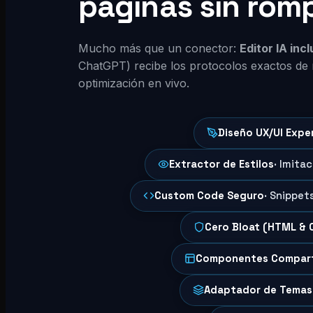
páginas sin rom
Mucho más que un conector:
Editor IA inc
ChatGPT) recibe los protocolos exactos de 
optimización en vivo.
Diseño UX/UI Expe
Extractor de Estilos
· Imita
Custom Code Seguro
· Snippet
Cero Bloat (HTML & 
Componentes Compar
Adaptador de Temas