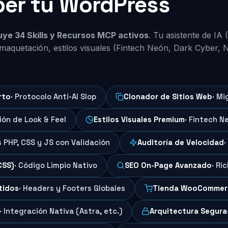
per tu WordPress
luye 34 Skills y Recursos MCP activos
. Tu asistente de IA
maquetación, estilos visuales (Fintech Neón, Dark Cyber, 
rto
· Protocolo Anti-AI Slop
Clonador de Sitios Web
· Mi
ción de Look & Feel
Estilos Visuales Premium
· Fintech N
s PHP, CSS y JS con Validación
Auditoría de Velocidad
·
CSS)
· Código Limpio Nativo
SEO On-Page Avanzado
· Ri
tidos
· Headers y Footers Globales
Tienda WooCommer
· Integración Nativa (Astra, etc.)
Arquitectura Segura